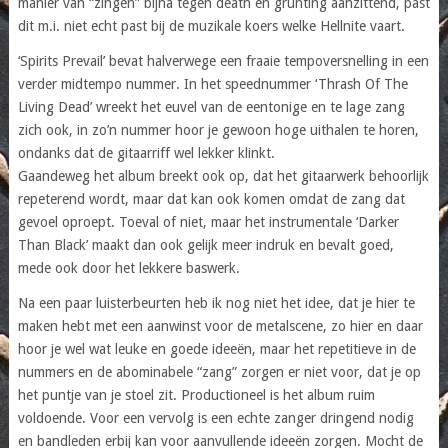
manier van “zingen” bijna tegen death en grunting aanzittend, past
dit m.i. niet echt past bij de muzikale koers welke Hellnite vaart.
‘Spirits Prevail’ bevat halverwege een fraaie tempoversnelling in een
verder midtempo nummer. In het speednummer ‘Thrash Of The
Living Dead’ wreekt het euvel van de eentonige en te lage zang
zich ook, in zo’n nummer hoor je gewoon hoge uithalen te horen,
ondanks dat de gitaarriff wel lekker klinkt.
Gaandeweg het album breekt ook op, dat het gitaarwerk behoorlijk
repeterend wordt, maar dat kan ook komen omdat de zang dat
gevoel oproept. Toeval of niet, maar het instrumentale ‘Darker
Than Black’ maakt dan ook gelijk meer indruk en bevalt goed,
mede ook door het lekkere baswerk.
Na een paar luisterbeurten heb ik nog niet het idee, dat je hier te
maken hebt met een aanwinst voor de metalscene, zo hier en daar
hoor je wel wat leuke en goede ideeën, maar het repetitieve in de
nummers en de abominabele “zang” zorgen er niet voor, dat je op
het puntje van je stoel zit. Productioneel is het album ruim
voldoende. Voor een vervolg is een echte zanger dringend nodig
en bandleden erbij kan voor aanvullende ideeën zorgen. Mocht de