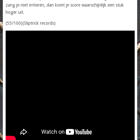
zang je niet irriteren, dan komt je score waarschijnlijk een stuk
hoger uit.
(55/100)(Sliptrick records)