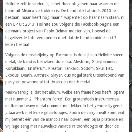
Hellnite zelf te vinden is, is het dus ook gissen naar waarom de
band uit Mexico vertrokken is. De band blijkt al sinds 2010 te
bestaan, maar heeft nog maar 1 wapenfeit op haar naam staan, nl.
een EP uit 2013. Hellnite zou volgens die Facebook-pagina een
eenmans-project van Paolo Belmar moeten zijn, hoewel de
bijgeleverde foto vermoeden doet dat de band inmiddels uit 3
leden bestaat.
Volgens de omschrijving op Facebook is de stijl van Hellnite speed
metal, de band is beïnvloed door o.a. Alestorm, Gloryhammer,
Korpiklaani, Ensiferum, Kreator, Tankard, Sodom, Skull Fist,
Exodus, Death, Anthrax, Slayer, dus nogal sterk uiteenlopend van
party-en powermetal tot thrash-en death metal.
Merkwaardig is, dat het album, welke een fraaie hoes heeft, opent
met nummer 2, ‘Phantom Force’. Een grotendeels instrumentaal
midtempo heavy metal nummer met lekker in het gehoor liggend
gitaarwerk met leuke gitaarloopjes. Zodra de zang invalt komt wat
mij betreft één van de manco’s naar boven, een bijna pratende en
vrij lage zang met nauwelijks variatie in toonhoogte en door de