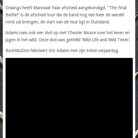
Onlangs heeft Manowar haar afscheid aangekondigd. “The Final
Battle!” is de afscheid tour die de band nog een keer de wereld
rond zal brengen, de start van de tour ligt in Duitsland.
Adams nam ook een dvd op met Chester Moore over het leven en
jagen in het wild. Deze dvd was getiteld ‘Wild Life and Wild Times’.
RockMuZine feliciteert Eric Adams met zijn 64ste verjaardag.