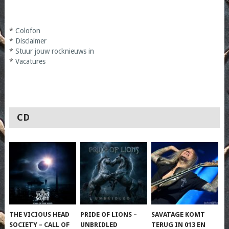
*
Colofon
*
Disclaimer
*
Stuur jouw rocknieuws in
*
Vacatures
CD
THE VICIOUS HEAD
PRIDE OF LIONS –
SAVATAGE KOMT
SOCIETY – CALL OF
UNBRIDLED
TERUG IN 013 EN