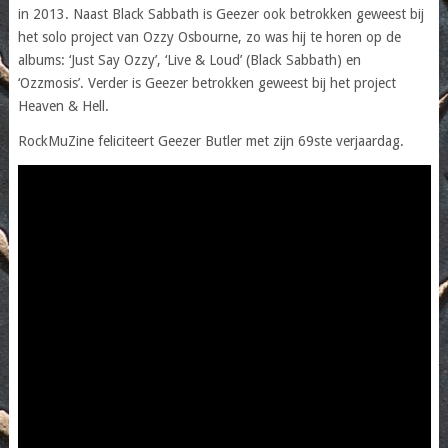
in 2013. Naast Black Sabbath is Geezer ook betrokken geweest bij
het solo project van Ozzy Osbourne, zo was hij te horen op de
albums: ‘Just Say Ozzy’, ‘Live & Loud’ (Black Sabbath) en
‘Ozzmosis’. Verder is Geezer betrokken geweest bij het project
Heaven & Hell.
RockMuZine feliciteert Geezer Butler met zijn 69ste verjaardag.