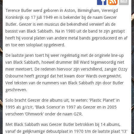
Terence Butler werd geboren in Aston, Birmingham, Verenigd
Koninkrijk op 17 juli 1949 en is bekender bij de naam Geezer
Butler. Geezer is een musicus die bekendheid verwierf als de
bassist van Black Sabbath. Na in 1980 uit de band te zijn gestapt
heeft hij vooral platen van andere metal bands geproduceerd en af
en toe een soloplaat opgeleverd.
De laatste jaren toert hij weer regelmatig met de originele line-up
van Black Sabbath, hoewel drummer Bill Ward tegenwoordig niet
meer meetoert. De redenen hiervoor zijn verschillend, zanger Ozzy
Osbourne heeft gezegd dat het kwam door Wards overgewicht.
Veel teksten van de nummers van Black Sabbath zijn door Butler
geschreven.
Solo bracht Geezer drie albums uit, te weten: ‘Plastic Planet’ in
1995 als g//z/r, ‘Black Science’ in 1997 als Geezer en in 2005
verscheen ‘Ohmwork’ onder de naam GZR.
Met Black Sabbath was Geezer Butler betrokken bij 14 albums,
vanaf de gelijknamige debuutplaat in 1970 t/m de laatste plaat ’13’