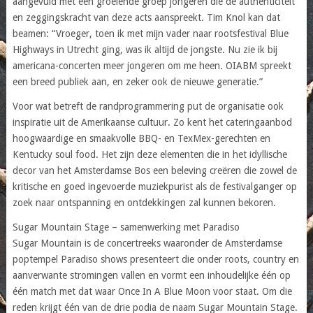
aangevuld met een groeiende groep jongeren die de authenticiteit
en zeggingskracht van deze acts aanspreekt. Tim Knol kan dat
beamen: “Vroeger, toen ik met mijn vader naar rootsfestival Blue
Highways in Utrecht ging, was ik altijd de jongste. Nu zie ik bij
americana-concerten meer jongeren om me heen. OIABM spreekt
een breed publiek aan, en zeker ook de nieuwe generatie.”
Voor wat betreft de randprogrammering put de organisatie ook
inspiratie uit de Amerikaanse cultuur. Zo kent het cateringaanbod
hoogwaardige en smaakvolle BBQ- en TexMex-gerechten en
Kentucky soul food. Het zijn deze elementen die in het idyllische
decor van het Amsterdamse Bos een beleving creëren die zowel de
kritische en goed ingevoerde muziekpurist als de festivalganger op
zoek naar ontspanning en ontdekkingen zal kunnen bekoren.
Sugar Mountain Stage – samenwerking met Paradiso
Sugar Mountain is de concertreeks waaronder de Amsterdamse
poptempel Paradiso shows presenteert die onder roots, country en
aanverwante stromingen vallen en vormt een inhoudelijke één op
één match met dat waar Once In A Blue Moon voor staat. Om die
reden krijgt één van de drie podia de naam Sugar Mountain Stage.