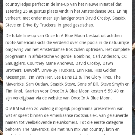
countryliedjes perfect in de line-up van het nieuwe initiatief dat
zaterdag 25 augustus plaats vindt in het Amsterdamse Bos. En hij
verkeert, met onder meer zijn landgenoten David Crosby, Seasick
Steve en Drive-By Truckers, in goed gezelschap.
De totale line-up van Once In A Blue Moon bestaat uit achttien
roots-/americana-acts die verdeeld over drie podia in de natuurrijke
omgeving van het Amsterdamse Bos zullen optreden. Het complete
programma in alfabetische volgorde: Bombino, Carl Anderson, CC
Smugglers, Courtney Marie Andrews, David Crosby, Dawn
Brothers, DeWolff, Drive-By Truckers, Erin Rae, Hiss Golden
Messenger, I’m With Her, Lee Bains III & The Glory Fires, The
Mavericks, Sam Outlaw, Seasick Steve, Sons of Bill, Steve Smyth en
Tim Knol. Kaarten voor Once In A Blue Moon kosten € 59,40 en
zijn verkrijgbaar via de website van Once In A Blue Moon.
OIABM wil een zo volledig mogelijk programma presenteren van
wat er speelt binnen de Amerikaanse rootsmuziek, van gelauwerde
namen tot veelbelovende nieuwkomers. Tot die eerste categorie
behoren The Mavericks, die met hun mix van country, latin en