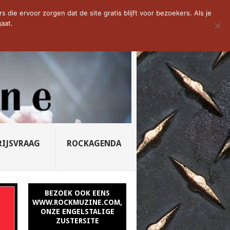
D VAN DE WEEK: SLEEPING...
die ervoor zorgen dat de site gratis blijft voor bezoekers. Als je
aat.
RIJSVRAAG
ROCKAGENDA
BEZOEK OOK EENS
WWW.ROCKMUZINE.COM,
ONZE ENGELSTALIGE
ZUSTERSITE