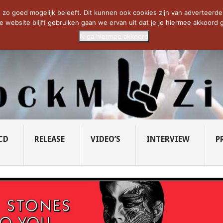
CIETY...
PRIDE OF LIONS – U...
SAVATAGE KOMT TERUG IN 0...
C
zo goed mogelijk beleeft. Dit kunnen ook cookies zijn van adverteerders 
e website blijft gebruiken gaan we ervan uit dat je je hiermee akkoord g
Ik ga hiermee akkoord
CD
RELEASE
VIDEO’S
INTERVIEW
P