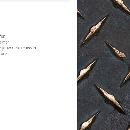
fon
laimer
r jouw rocknieuws in
tures