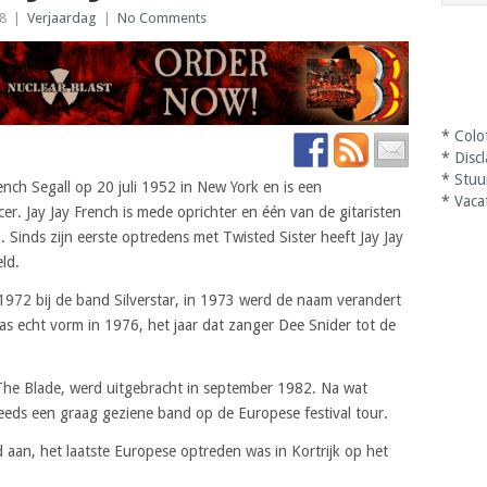
18
|
Verjaardag
|
No Comments
*
Colo
*
Disc
*
Stuu
ench Segall op 20 juli 1952 in New York en is een
*
Vaca
r. Jay Jay French is mede oprichter en één van de gitaristen
 Sinds zijn eerste optredens met Twisted Sister heeft Jay Jay
ld.
 1972 bij de band Silverstar, in 1973 werd de naam verandert
pas echt vorm in 1976, het jaar dat zanger Dee Snider tot de
The Blade, werd uitgebracht in september 1982. Na wat
eeds een graag geziene band op de Europese festival tour.
aan, het laatste Europese optreden was in Kortrijk op het