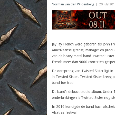
Norman van den Wildenberg
|
20 July 20
Jay Jay French werd geboren als John Fr
Amerikaanse gitarist, manager en produce
van de heavy metal band Twisted Sister .
French meer dan 9000 concerten gespee
De oorsprong van Twisted Sister ligt in
in Twisted Sister. Twisted Sister kreeg 
band toe trad.
De band’s debuut studio album, Under 
onderbrekingen is Twisted Sister nog st
In 2016 kondigde de band haar afscheid 
Alcatraz festival.