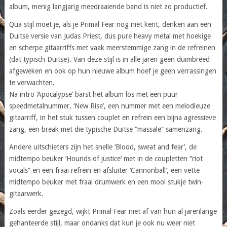
album, menig langjarig meedraaiende band is niet zo productief.
Qua stijl moet je, als je Primal Fear nog niet kent, denken aan een
Duitse versie van Judas Priest, dus pure heavy metal met hoekige
en scherpe gitaarriffs met vaak meerstemmige zang in de refreinen
(dat typisch Duitse). Van deze stijl is in alle jaren geen duimbreed
afgeweken en ook op hun nieuwe album hoef je geen verrassingen
te verwachten.
Na intro ‘Apocalypse’ barst het album los met een puur
speedmetalnummer, ‘New Rise’, een nummer met een melodieuze
gitaarriff, in het stuk tussen couplet en refrein een bijna agressieve
zang, een break met die typische Duitse “massale” samenzang.
Andere uitschieters zijn het snelle ‘Blood, sweat and fear’, de
midtempo beuker ‘Hounds of justice’ met in de coupletten “riot
vocals” en een fraai refrein en afsluiter ‘Cannonball’, een vette
midtempo beuker met fraai drumwerk en een mooi stukje twin-
gitaarwerk.
Zoals eerder gezegd, wijkt Primal Fear niet af van hun al jarenlange
gehanteerde stijl, maar ondanks dat kun je ook nu weer niet