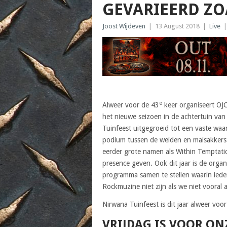
GEVARIEERD ZO
Joost Wijdeven
|
13 August 2018
|
Live
e
Alweer voor de 43
keer organiseert OJC
het nieuwe seizoen in de achtertuin van 
Tuinfeest uitgegroeid tot een vaste waar
podium tussen de weiden en maisakkers 
eerder grote namen als Within Temptatio
presence geven. Ook dit jaar is de organ
programma samen te stellen waarin iede
Rockmuzine niet zijn als we niet vooral
Nirwana Tuinfeest is dit jaar alweer voo
VRIJDAG IS VOOR O