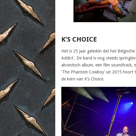
K’S CHOICE
Het is 25 jaar geleden dat het Belgische
Addict’. De band is nog steeds springle
akoestisch album, een film soundtrack, e
‘The Phantom Cowboy’ uit 2015 hoort tot
de kern van K’s Choice.