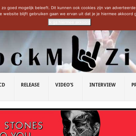
CIETY...
PRIDE OF LIONS – U...
SAVATAGE KOMT TERUG IN 0...
C
zo goed mogelijk beleeft. Dit kunnen ook cookies zijn van adverteerders 
e website blijft gebruiken gaan we ervan uit dat je je hiermee akkoord g
Ik ga hiermee akkoord
CD
RELEASE
VIDEO’S
INTERVIEW
P