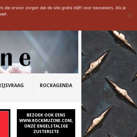
D VAN DE WEEK: SLEEPING...
die ervoor zorgen dat de site gratis blijft voor bezoekers. Als je
aat.
RIJSVRAAG
ROCKAGENDA
BEZOEK OOK EENS
WWW.ROCKMUZINE.COM,
ONZE ENGELSTALIGE
ZUSTERSITE