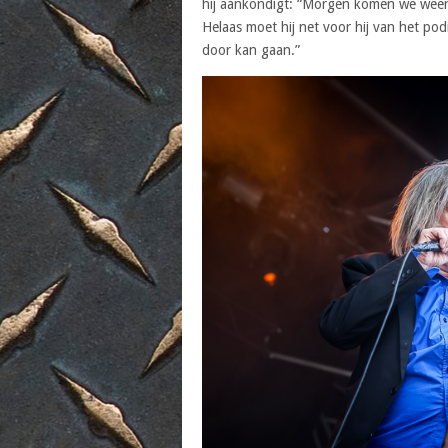
hij aankondigt: “Morgen komen we weer s
Helaas moet hij net voor hij van het po
door kan gaan.”