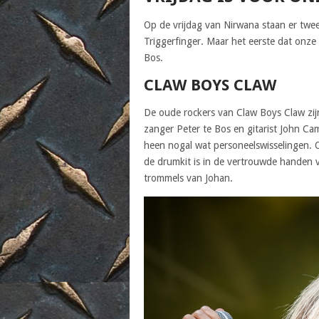
Op de vrijdag van Nirwana staan er twe
Triggerfinger. Maar het eerste dat onz
Bos.
CLAW BOYS CLAW
De oude rockers van Claw Boys Claw zijn
zanger Peter te Bos en gitarist John C
heen nogal wat personeelswisselingen.
de drumkit is in de vertrouwde handen v
trommels van Johan.