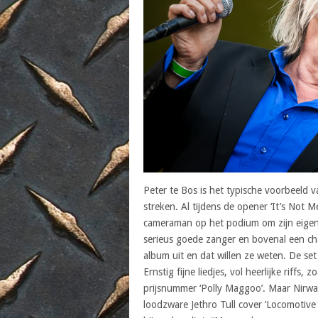
Peter te Bos is het typische voorbeeld va
streken. Al tijdens de opener ‘It’s Not M
cameraman op het podium om zijn eigen 
serieus goede zanger en bovenal een ch
album uit en dat willen ze weten. De se
Ernstig fijne liedjes, vol heerlijke riff
prijsnummer ‘Polly Maggoo’. Maar Nirwana
loodzware Jethro Tull cover ‘Locomotive 