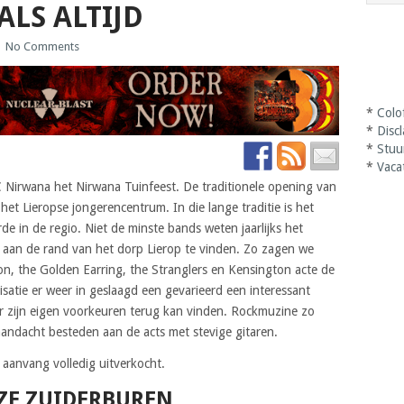
ALS ALTIJD
|
No Comments
*
Colo
*
Disc
*
Stuu
*
Vaca
 Nirwana het Nirwana Tuinfeest. De traditionele opening van
het Lieropse jongerencentrum. In die lange traditie is het
de in de regio. Niet de minste bands weten jaarlijks het
aan de rand van het dorp Lierop te vinden. Zo zagen we
n, the Golden Earring, the Stranglers en Kensington acte de
isatie er weer in geslaagd een gevarieerd een interessant
r zijn eigen voorkeuren terug kan vinden. Rockmuzine zo
 aandacht besteden aan de acts met stevige gitaren.
r aanvang volledig uitverkocht.
NZE ZUIDERBUREN