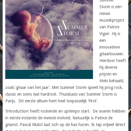
Storm is een
nieuw
muziekproject
van Patrice
Vigier. Hij is
een
innovatieve
gitaarbouwer.
Hierdoor heeft
hij diverse
prijzen en
titels behaald,
zoals ‘gitaar van het jaar’. Met Summer Storm speelt hij prog rock,
classic en soms wat hardrock. Thuisbasis van Summer Storm is
Parijs. Dit eerste album heet heel toepasselijk ‘First’.
‘Introduction’ heeft rockende en uptempo start. De snaren hebben
in eerste instantie de meeste invloed. Natuurlijk is Patrice de
gitarist. Pascal Mulot laat zich op de bas horen. Ik tap vrijwel direct