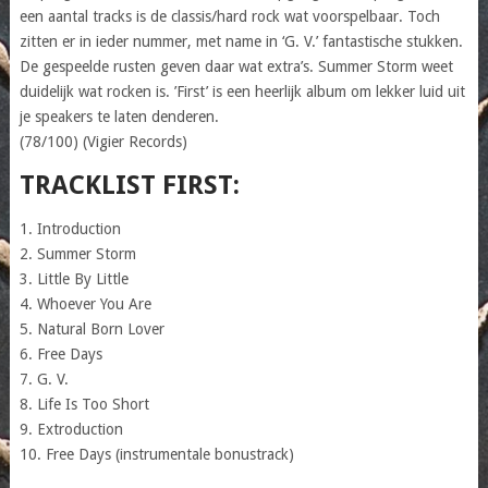
een aantal tracks is de classis/hard rock wat voorspelbaar. Toch
zitten er in ieder nummer, met name in ‘G. V.’ fantastische stukken.
De gespeelde rusten geven daar wat extra’s. Summer Storm weet
duidelijk wat rocken is. ’First’ is een heerlijk album om lekker luid uit
je speakers te laten denderen.
(78/100) (Vigier Records)
TRACKLIST FIRST:
1. Introduction
2. Summer Storm
3. Little By Little
4. Whoever You Are
5. Natural Born Lover
6. Free Days
7. G. V.
8. Life Is Too Short
9. Extroduction
10. Free Days (instrumentale bonustrack)