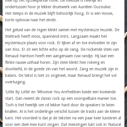
mee op het opzwepende ritme. De melodie is heerlijk en
ondertussen hoor je lekker drumwerk van Aurelien Ouzoulias
Het tempo in de muziek blijft behoorlijk hoog. Er is een mooie,
korte opbouw naar het einde.
Het geluid van de regen klinkt samen met mysterieuze muziek. De
titeltrack heeft mooi, spannend intro. Langzaam maakt het
mysterieuze plaats voor rock. Er lijken af en toe invloeden te zijn
van Kiss. Er zit een lichte echo op de zang. De rockende stem van
Renaud Hantson heeft een aangenaam ruw randje. Hij laat een
flinke rauwe uithaal horen. Zijn stem klinkt hier rokerig en
doorleefd, in de goede zin van het woord. Zang en muziek zijn in
balans. De tekst is niet zo origineel, maar Renaud brengt het vol
overtuiging.
‘Little By Little’ en ‘Whoever You Are’hebben beide een boeiende
start. Dan neemt de classic rock op een voorspelbare manier toe.
Toch is het heerlijk om cd lekker hard door de speakers te laten
knallen. Al is het onderlinge verschil tussen de tracks aan de kleine
kant. Het voordeel is dat je de teksten na een paar keer luisteren al
voor een deel mee kunt zingen. Dat meezingen lukt ook in ‘Natural