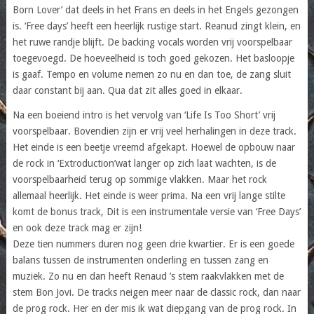
Born Lover’ dat deels in het Frans en deels in het Engels gezongen
is. ‘Free days’ heeft een heerlijk rustige start. Reanud zingt klein, en
het ruwe randje blijft. De backing vocals worden vrij voorspelbaar
toegevoegd. De hoeveelheid is toch goed gekozen. Het basloopje
is gaaf. Tempo en volume nemen zo nu en dan toe, de zang sluit
daar constant bij aan. Qua dat zit alles goed in elkaar.
Na een boeiend intro is het vervolg van ‘Life Is Too Short’ vrij
voorspelbaar. Bovendien zijn er vrij veel herhalingen in deze track.
Het einde is een beetje vreemd afgekapt. Hoewel de opbouw naar
de rock in ‘Extroduction’wat langer op zich laat wachten, is de
voorspelbaarheid terug op sommige vlakken. Maar het rock
allemaal heerlijk. Het einde is weer prima. Na een vrij lange stilte
komt de bonus track, Dit is een instrumentale versie van ‘Free Days’
en ook deze track mag er zijn!
Deze tien nummers duren nog geen drie kwartier. Er is een goede
balans tussen de instrumenten onderling en tussen zang en
muziek. Zo nu en dan heeft Renaud ’s stem raakvlakken met de
stem Bon Jovi. De tracks neigen meer naar de classic rock, dan naar
de prog rock. Her en der mis ik wat diepgang van de prog rock. In