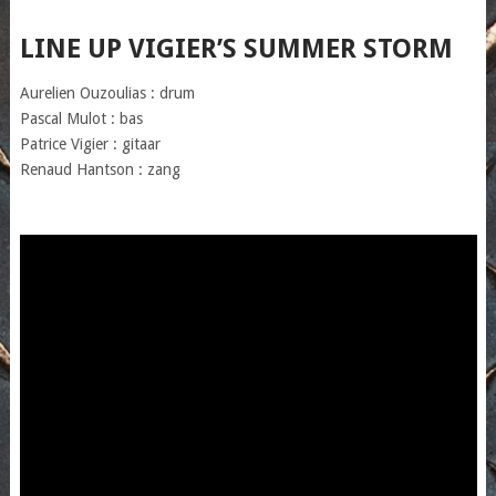
LINE UP VIGIER’S SUMMER STORM
Aurelien Ouzoulias : drum
Pascal Mulot : bas
Patrice Vigier : gitaar
Renaud Hantson : zang