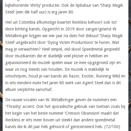
bijbehorende ‘shitty’ productie. Ook de tijdsduur van ‘Sharp Magik
Steel’ (een dik half uur) is erg jaren 80.
Het uit Colombia afkomstige kwartet Reckless behoort ook tot
deze lichting bands. Opgericht in 2019 door zanger/gitarist W.
Metalbringer krijgen we vier jaar na dato het debuut ‘Sharp Magik
Steel’ uitgebracht door ‘Dying Victim Productions’ te horen. Wat
mag je verwachten? Heel simpel, old-skool Speedmetal gespeeld
door muzikanten die er duidelijk veel plezier in hebben en
gepassioneerd de muziek spelen waar ze mee opgegroeid zijn en
waar ze nog steeds van houden. De muziek is makkelijk te
omschrijven, houd je van bands als Razor, Exciter, Running Wild en
in iets mindere mate het jaren 80 werk van Agent Steel dan is dit
album verplichte aanschaf.
De rauwe vocalen van W. Metalbringer geven de nummers een
‘Thrashy’ accent. Ook het sporadische gebruik van toetsen zoals bij
het begin van het beste nummer ‘Crimson Obsession’ maakt dat
Reckless er iets meer boven uit steekt dan andere speedmetal
bands die ik dit jaar heb gehoord of gerecenseerd heb. (72/100)