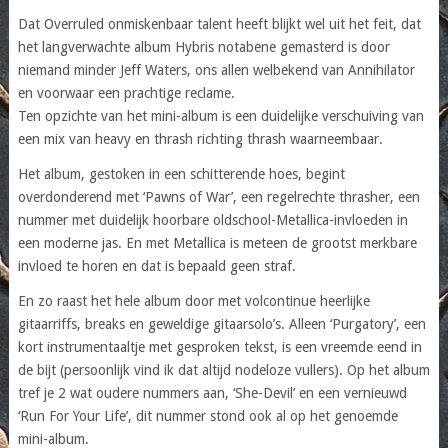
Dat Overruled onmiskenbaar talent heeft blijkt wel uit het feit, dat
het langverwachte album Hybris notabene gemasterd is door
niemand minder Jeff Waters, ons allen welbekend van Annihilator
en voorwaar een prachtige reclame.
Ten opzichte van het mini-album is een duidelijke verschuiving van
een mix van heavy en thrash richting thrash waarneembaar.
Het album, gestoken in een schitterende hoes, begint
overdonderend met ‘Pawns of War’, een regelrechte thrasher, een
nummer met duidelijk hoorbare oldschool-Metallica-invloeden in
een moderne jas. En met Metallica is meteen de grootst merkbare
invloed te horen en dat is bepaald geen straf.
En zo raast het hele album door met volcontinue heerlijke
gitaarriffs, breaks en geweldige gitaarsolo’s. Alleen ‘Purgatory’, een
kort instrumentaaltje met gesproken tekst, is een vreemde eend in
de bijt (persoonlijk vind ik dat altijd nodeloze vullers). Op het album
tref je 2 wat oudere nummers aan, ‘She-Devil’ en een vernieuwd
‘Run For Your Life’, dit nummer stond ook al op het genoemde
mini-album.