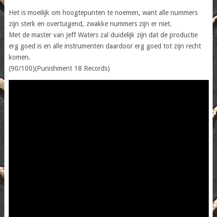
Het is moeilijk om hoogtepunten te noemen, want alle nummers
zijn sterk en overtuigend, zwakke nummers zijn er niet.
Met de master van Jeff Waters zal duidelijk zijn dat de productie
erg goed is en alle instrumenten daardoor erg goed tot zijn recht
komen.
(90/100)(Punishment 18 Records)