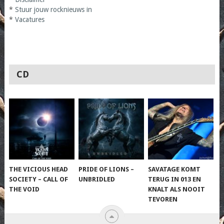
*
Stuur jouw rocknieuws in
*
Vacatures
CD
THE VICIOUS HEAD
PRIDE OF LIONS –
SAVATAGE KOMT
SOCIETY – CALL OF
UNBRIDLED
TERUG IN 013 EN
THE VOID
KNALT ALS NOOIT
TEVOREN