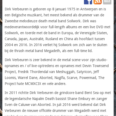
Dirk Verbeuren is geboren op 8 januari 1975 in Antwerpen en is
een Belgische muzikant, het meest bekend als drummer van de
Zweedse melodieuze death metal band Soilwork. Dirk was
medeverantwoordelijk voor full-length albums en een live DVD met
Soilwork, en toerde met de band in Europa, de Verenigde Staten,
Canada, Japan, Australië, Rusland en China als hoofdact tussen
2004 en 2016. In 2016 verliet hij Soilwork om zich aan te sluiten
bij de thrash metal band Megadeth, als een full-time lid.
Dirk Verbeuren is zeer bekend in de metal scene voor zijn studio-
opnames en / of live-optredens en opnames met Devin Townsend
Project, Fredrik Thordendal van Meshuggah, Satyricon, Jeff
Loomis, Warrel Dane, Aborted, Naglfa, Scarve, Powermad, The
Project hate MCMXCIX en vele andere.
In 2011 richtte Dirk Verbeuren de grindcore band Bent Sea op met
de legendarische Napalm Death bassist Shane Embury en zanger
Sven de Caluwe van Aborted. In juli 2016 werd bekend dat Dirk
Verbeuren de nieuwe officiële drummer van Megadeth werd met