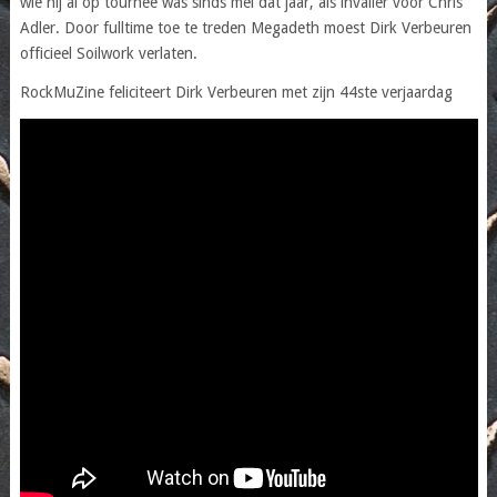
wie hij al op tournee was sinds mei dat jaar, als invaller voor Chris
Adler. Door fulltime toe te treden Megadeth moest Dirk Verbeuren
officieel Soilwork verlaten.
RockMuZine feliciteert Dirk Verbeuren met zijn 44ste verjaardag