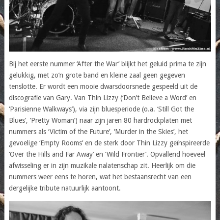
Bij het eerste nummer ‘After the War’ blijkt het geluid prima te zijn
gelukkig, met zo’n grote band en kleine zaal geen gegeven
tenslotte. Er wordt een mooie dwarsdoorsnede gespeeld uit de
discografie van Gary. Van Thin Lizzy (‘Don’t Believe a Word’ en
‘Parisienne Walkways’), via zijn bluesperiode (o.a. ‘Still Got the
Blues’, ‘Pretty Woman’) naar zijn jaren 80 hardrockplaten met
nummers als ‘Victim of the Future’, ‘Murder in the Skies’, het
gevoelige ‘Empty Rooms’ en de sterk door Thin Lizzy geïnspireerde
‘Over the Hills and Far Away’ en ‘Wild Frontier’. Opvallend hoeveel
afwisseling er in zijn muzikale nalatenschap zit. Heerlijk om die
nummers weer eens te horen, wat het bestaansrecht van een
dergelijke tribute natuurlijk aantoont.