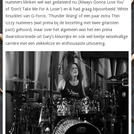
nummers klinken wel wat gedateerd nu (‘Always Gonna Love You’
of ‘Don’t Take Me For A Loser’) en ik had graag bijvoorbeeld ‘White
Knuckles’ van G-Force, ‘Thunder Rising’ of een paar extra Thin
Lizzy nummers (wat prima bij de bezetting met twee gitaristen
past) gehoord, maar over het algemeen was het een prima
dwarsdoorsnede uit Gary’s kleurrijke en ook wel beetje wisselvallige
carrière met een vlekkeloze en enthousiaste uitvoering.