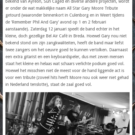
bekend van Ayreon, Sun Caged en diverse andere projecten, wordt
er onder de wat makkelijke naam All Star Gary Moore Tribute
getourd (waaronder binnenkort in Culenborg en in Weert tijdens
de ‘Remember Phil And Gary’ avond op 1 en 2 februari
aanstaande). Zaterdag 12 januari speelt de band echter in het
kleine, doch gezellige Bel Air Café in Breda. Hoewel Gary nou niet
bekend stond om zijn zangkwaliteiten, heeft de band maar liefst
twee zangers om het oeuvre goed te kunnen vertolken. Daarnaast
een extra gitarist en een keyboardspeler, dus met zeven mensen
staat het kleine en helaas wat schaars verlichte podium goed vol.
Hoewel het misschien niet de meest voor de hand liggende act is
voor een tribute (zoveel hits heeft Moore nou ook weer niet gehad
in Nederland tenslotte), staat de zaal goed vol.