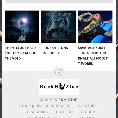
THE VICIOUS HEAD
PRIDE OF LIONS –
SAVATAGE KOMT
SOCIETY – CALL OF
UNBRIDLED
TERUG IN 013 EN
THE VOID
KNALT ALS NOOIT
TEVOREN
© 2026
ROCKMUZINE
.
STUUR JOUW ROCKNIEUWS IN
VACATURES
DISCLAIMER
COLOFON
ACCOUNT
MEMBERSHIP LIST
REGISTRATION