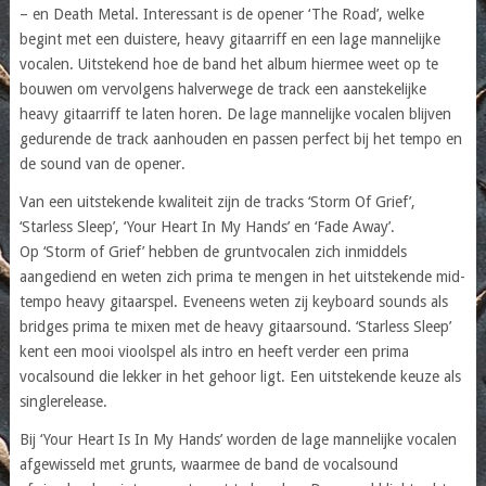
– en Death Metal. Interessant is de opener ‘The Road’, welke
begint met een duistere, heavy gitaarriff en een lage mannelijke
vocalen. Uitstekend hoe de band het album hiermee weet op te
bouwen om vervolgens halverwege de track een aanstekelijke
heavy gitaarriff te laten horen. De lage mannelijke vocalen blijven
gedurende de track aanhouden en passen perfect bij het tempo en
de sound van de opener.
Van een uitstekende kwaliteit zijn de tracks ‘Storm Of Grief’,
‘Starless Sleep’, ‘Your Heart In My Hands’ en ‘Fade Away’.
Op ‘Storm of Grief’ hebben de gruntvocalen zich inmiddels
aangediend en weten zich prima te mengen in het uitstekende mid-
tempo heavy gitaarspel. Eveneens weten zij keyboard sounds als
bridges prima te mixen met de heavy gitaarsound. ‘Starless Sleep’
kent een mooi vioolspel als intro en heeft verder een prima
vocalsound die lekker in het gehoor ligt. Een uitstekende keuze als
singlerelease.
Bij ‘Your Heart Is In My Hands’ worden de lage mannelijke vocalen
afgewisseld met grunts, waarmee de band de vocalsound