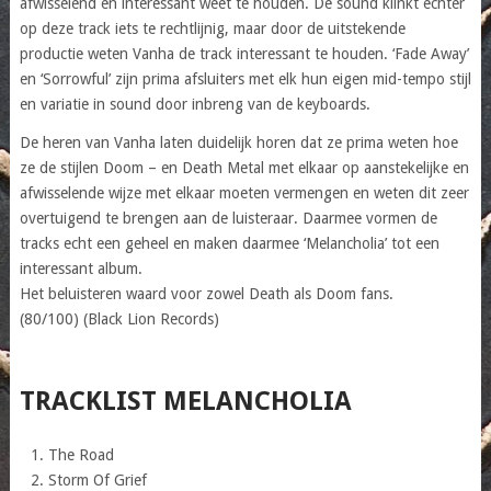
afwisselend en interessant weet te houden. De sound klinkt echter
op deze track iets te rechtlijnig, maar door de uitstekende
productie weten Vanha de track interessant te houden. ‘Fade Away’
en ‘Sorrowful’ zijn prima afsluiters met elk hun eigen mid-tempo stijl
en variatie in sound door inbreng van de keyboards.
De heren van Vanha laten duidelijk horen dat ze prima weten hoe
ze de stijlen Doom – en Death Metal met elkaar op aanstekelijke en
afwisselende wijze met elkaar moeten vermengen en weten dit zeer
overtuigend te brengen aan de luisteraar. Daarmee vormen de
tracks echt een geheel en maken daarmee ‘Melancholia’ tot een
interessant album.
Het beluisteren waard voor zowel Death als Doom fans.
(80/100) (Black Lion Records)
TRACKLIST MELANCHOLIA
The Road
Storm Of Grief