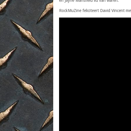
en Jayne Mansfield lid van waren.
RockMuZine feliciteert David Vincent met