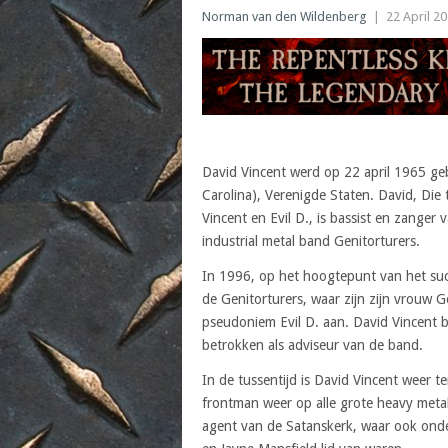
Norman van den Wildenberg
|
22 April 2
David Vincent werd op 22 april 1965 ge
Carolina), Verenigde Staten. David, Di
Vincent en Evil D., is bassist en zange
industrial metal band Genitorturers.
In 1996, op het hoogtepunt van het succ
de Genitorturers, waar zijn zijn vrouw 
pseudoniem Evil D. aan. David Vincent blij
betrokken als adviseur van de band.
In de tussentijd is David Vincent weer te
frontman weer op alle grote heavy metal f
agent van de Satanskerk, waar ook onde