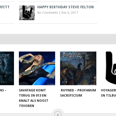
RFITT
HAPPY BIRTHDAY STEVE FELTON
No Comments
|
Dec 6, 2017
NS –
SAVATAGE KOMT
RUYNED – PROFANUM
VOYAGER
TERUG IN 013 EN
SACRIFICIUM
IN TILB
KNALT ALS NOOIT
TEVOREN