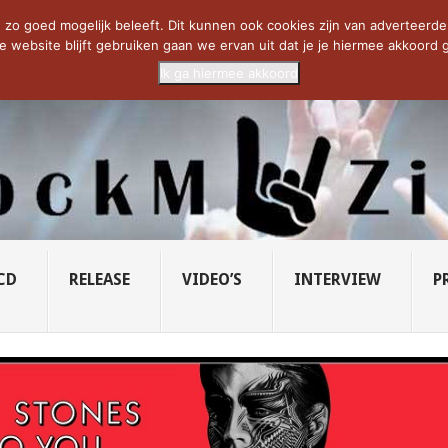
CIETY...
PRIDE OF LIONS – U...
SAVATAGE KOMT TERUG IN 0...
C
zo goed mogelijk beleeft. Dit kunnen ook cookies zijn van adverteerders 
e website blijft gebruiken gaan we ervan uit dat je je hiermee akkoord g
Ik ga hiermee akkoord
CD
RELEASE
VIDEO’S
INTERVIEW
P