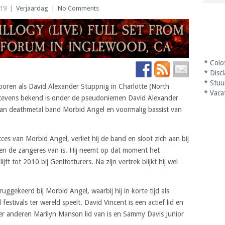
019
|
Verjaardag
|
No Comments
*
Colo
*
Disc
*
Stuu
boren als David Alexander Stuppnig in Charlotte (North
*
Vaca
e tevens bekend is onder de pseudoniemen David Alexander
r van deathmetal band Morbid Angel en voormalig bassist van
es van Morbid Angel, verliet hij de band en sloot zich aan bij
Gen de zangeres van is. Hij neemt op dat moment het
ft tot 2010 bij Genitotturers. Na zijn vertrek blijkt hij wel
ruggekeerd bij Morbid Angel, waarbij hij in korte tijd als
estivals ter wereld speelt. David Vincent is een actief lid en
r anderen Marilyn Manson lid van is en Sammy Davis Junior