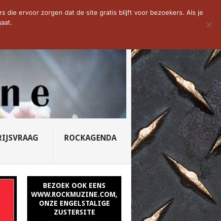
D VAN DE WEEK: SLEEPING...
die ervoor zorgen dat de site gratis blijft voor bezoekers. Als je
aat.
RIJSVRAAG
ROCKAGENDA
BEZOEK OOK EENS
WWW.ROCKMUZINE.COM,
ONZE ENGELSTALIGE
ZUSTERSITE