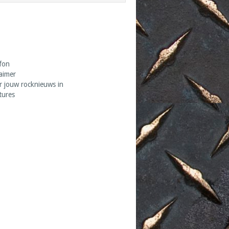
fon
laimer
r jouw rocknieuws in
tures