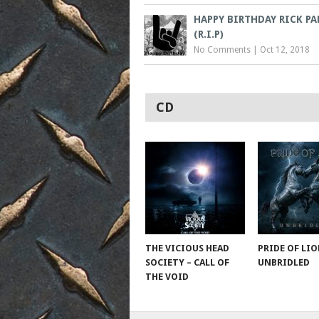
HAPPY BIRTHDAY RICK PA
(R.I.P)
No Comments
|
Oct 12, 2018
CD
THE VICIOUS HEAD
PRIDE OF LIO
SOCIETY – CALL OF
UNBRIDLED
THE VOID