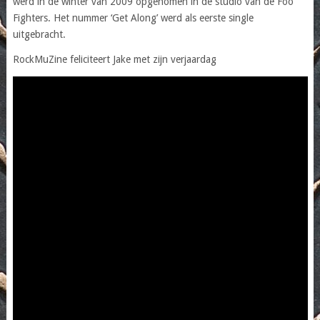
werd in de winter van 2009 opgenomen in de studio van de Foo
Fighters. Het nummer ‘Get Along’ werd als eerste single
uitgebracht.
RockMuZine feliciteert Jake met zijn verjaardag