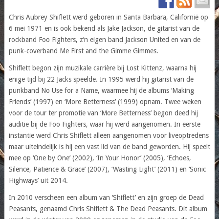
Chris Aubrey Shiflett werd geboren in Santa Barbara, Californië op
6 mei 1971 en is ook bekend als Jake Jackson, de gitarist van de
rockband Foo Fighters, z’n eigen band Jackson United en van de
punk-coverband Me First and the Gimme Gimmes.
Shiflett begon zijn muzikale carrière bij Lost Kittenz, waarna hij
enige tijd bij 22 Jacks speelde. In 1995 werd hij gitarist van de
punkband No Use for a Name, waarmee hij de albums ‘Making
Friends’ (1997) en ‘More Betterness’ (1999) opnam. Twee weken
voor de tour ter promotie van ‘More Betterness’ begon deed hij
auditie bij de Foo Fighters, waar hij werd aangenomen. In eerste
instantie werd Chris Shiflett alleen aangenomen voor liveoptredens
maar uiteindelijk is hij een vast lid van de band geworden. Hij speelt
mee op ‘One by One’ (2002), ‘In Your Honor’ (2005), ‘Echoes,
Silence, Patience & Grace’ (2007), ‘Wasting Light’ (2011) en ‘Sonic
Highways’ uit 2014.
In 2010 verscheen een album van ‘Shiflett’ en zijn groep de Dead
Peasants, genaamd Chris Shiflett & The Dead Peasants. Dit album