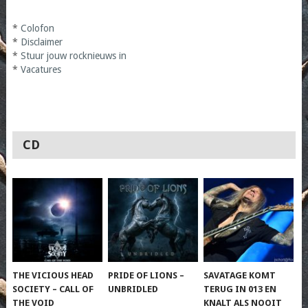
*
Colofon
*
Disclaimer
*
Stuur jouw rocknieuws in
*
Vacatures
CD
THE VICIOUS HEAD
PRIDE OF LIONS –
SAVATAGE KOMT
SOCIETY – CALL OF
UNBRIDLED
TERUG IN 013 EN
THE VOID
KNALT ALS NOOIT