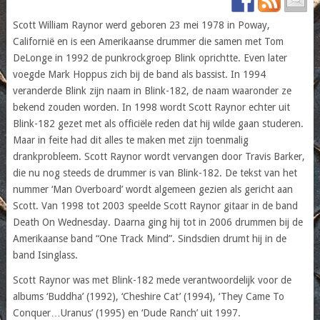
Scott William Raynor werd geboren 23 mei 1978 in Poway,
Californië en is een Amerikaanse drummer die samen met Tom
DeLonge in 1992 de punkrockgroep Blink oprichtte. Even later
voegde Mark Hoppus zich bij de band als bassist. In 1994
veranderde Blink zijn naam in Blink-182, de naam waaronder ze
bekend zouden worden. In 1998 wordt Scott Raynor echter uit
Blink-182 gezet met als officiële reden dat hij wilde gaan studeren.
Maar in feite had dit alles te maken met zijn toenmalig
drankprobleem. Scott Raynor wordt vervangen door Travis Barker,
die nu nog steeds de drummer is van Blink-182. De tekst van het
nummer ‘Man Overboard’ wordt algemeen gezien als gericht aan
Scott. Van 1998 tot 2003 speelde Scott Raynor gitaar in de band
Death On Wednesday. Daarna ging hij tot in 2006 drummen bij de
Amerikaanse band “One Track Mind”. Sindsdien drumt hij in de
band Isinglass.
Scott Raynor was met Blink-182 mede verantwoordelijk voor de
albums ‘Buddha’ (1992), ‘Cheshire Cat’ (1994), ‘They Came To
Conquer…Uranus’ (1995) en ‘Dude Ranch’ uit 1997.