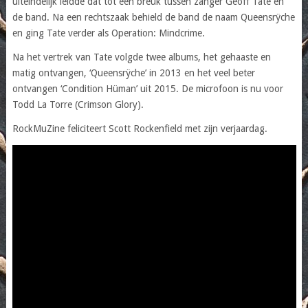
uiteindelijk leidde dat tot een breuk tussen zanger Geoff Tate en
de band. Na een rechtszaak behield de band de naam Queensrÿche
en ging Tate verder als Operation: Mindcrime.
Na het vertrek van Tate volgde twee albums, het gehaaste en
matig ontvangen, ‘Queensrÿche’ in 2013 en het veel beter
ontvangen ‘Condition Hüman’ uit 2015. De microfoon is nu voor
Todd La Torre (Crimson Glory).
RockMuZine feliciteert Scott Rockenfield met zijn verjaardag.