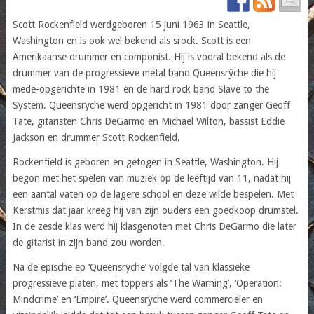
Scott Rockenfield werdgeboren 15 juni 1963 in Seattle,
Washington en is ook wel bekend als srock. Scott is een
Amerikaanse drummer en componist. Hij is vooral bekend als de
drummer van de progressieve metal band Queensrÿche die hij
mede-opgerichte in 1981 en de hard rock band Slave to the
System. Queensrÿche werd opgericht in 1981 door zanger Geoff
Tate, gitaristen Chris DeGarmo en Michael Wilton, bassist Eddie
Jackson en drummer Scott Rockenfield.
Rockenfield is geboren en getogen in Seattle, Washington. Hij
begon met het spelen van muziek op de leeftijd van 11, nadat hij
een aantal vaten op de lagere school en deze wilde bespelen. Met
Kerstmis dat jaar kreeg hij van zijn ouders een goedkoop drumstel.
In de zesde klas werd hij klasgenoten met Chris DeGarmo die later
de gitarist in zijn band zou worden.
Na de epische ep ‘Queensrÿche’ volgde tal van klassieke
progressieve platen, met toppers als ‘The Warning’, ‘Operation:
Mindcrime’ en ‘Empire’. Queensrÿche werd commerciëler en