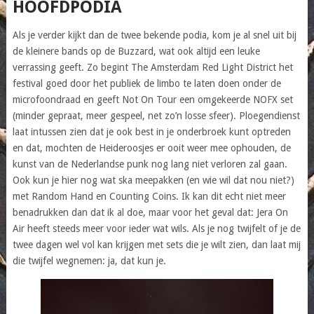
HOOFDPODIA
Als je verder kijkt dan de twee bekende podia, kom je al snel uit bij
de kleinere bands op de Buzzard, wat ook altijd een leuke
verrassing geeft. Zo begint The Amsterdam Red Light District het
festival goed door het publiek de limbo te laten doen onder de
microfoondraad en geeft Not On Tour een omgekeerde NOFX set
(minder gepraat, meer gespeel, net zo’n losse sfeer). Ploegendienst
laat intussen zien dat je ook best in je onderbroek kunt optreden
en dat, mochten de Heideroosjes er ooit weer mee ophouden, de
kunst van de Nederlandse punk nog lang niet verloren zal gaan.
Ook kun je hier nog wat ska meepakken (en wie wil dat nou niet?)
met Random Hand en Counting Coins. Ik kan dit echt niet meer
benadrukken dan dat ik al doe, maar voor het geval dat: Jera On
Air heeft steeds meer voor ieder wat wils. Als je nog twijfelt of je de
twee dagen wel vol kan krijgen met sets die je wilt zien, dan laat mij
die twijfel wegnemen: ja, dat kun je.