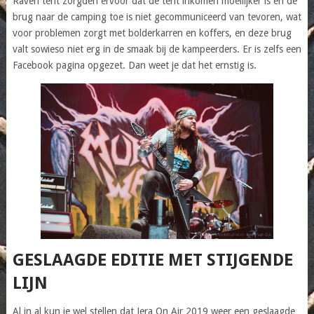
Raven tent zorgden ervoor dat de tent inkomen moeilijker is en de
brug naar de camping toe is niet gecommuniceerd van tevoren, wat
voor problemen zorgt met bolderkarren en koffers, en deze brug
valt sowieso niet erg in de smaak bij de kampeerders. Er is zelfs een
Facebook pagina opgezet. Dan weet je dat het ernstig is.
GESLAAGDE EDITIE MET STIJGENDE
LIJN
Al in al kun je wel stellen dat Jera On Air 2019 weer een geslaagde