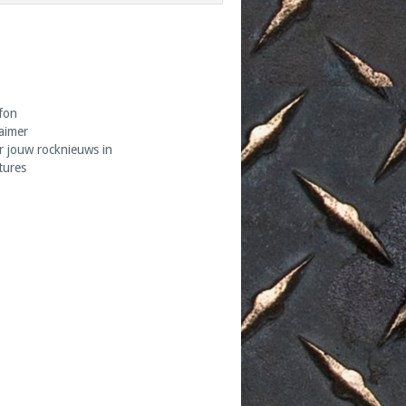
fon
laimer
r jouw rocknieuws in
tures