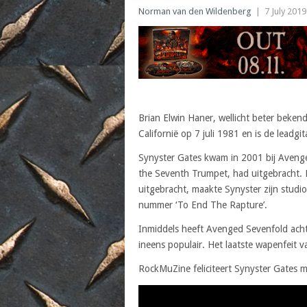
Norman van den Wildenberg
|
7 July 2019
Brian Elwin Haner, wellicht beter beken
Californië op 7 juli 1981 en is de leadg
Synyster Gates kwam in 2001 bij Aveng
the Seventh Trumpet, had uitgebracht. 
uitgebracht, maakte Synyster zijn studio
nummer ‘To End The Rapture’.
Inmiddels heeft Avenged Sevenfold acht
ineens populair. Het laatste wapenfeit 
RockMuZine feliciteert Synyster Gates me