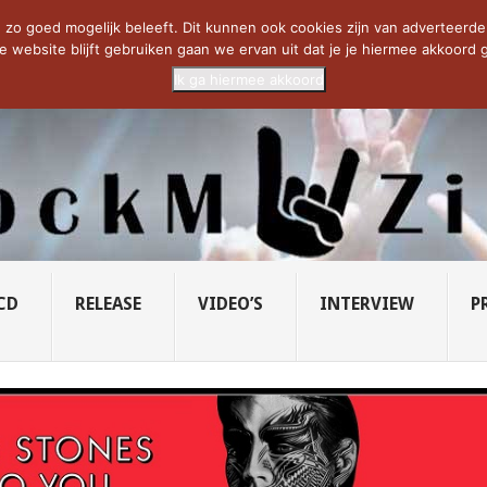
CIETY...
PRIDE OF LIONS – U...
SAVATAGE KOMT TERUG IN 0...
C
zo goed mogelijk beleeft. Dit kunnen ook cookies zijn van adverteerders 
e website blijft gebruiken gaan we ervan uit dat je je hiermee akkoord g
Ik ga hiermee akkoord
CD
RELEASE
VIDEO’S
INTERVIEW
P