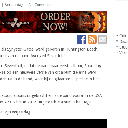
|
Verjaardag
|
No Comments
*
Colo
*
Disc
*
Stuu
d als Synyster Gates, werd geboren in Huntington Beach,
*
Vaca
itarist van de band Avenged Sevenfold.
ed Sevenfold, nadat de band haar eerste album, Sounding
Pas op een nieuwere versie van dit album die erna werd
debuut in de band, waar hij de gitaarpartij speelde in het
 studio albums uitgebracht en is de band vooral in de USA
van A7X is het in 2016 uitgebrachte album ‘The Stage’.
t zijn verjaardag.