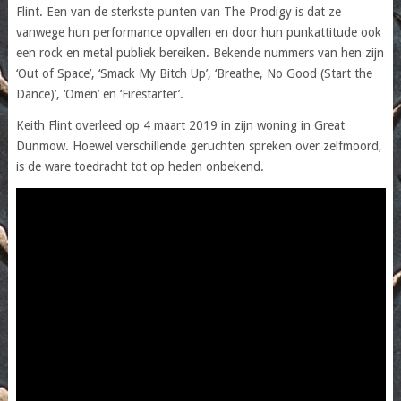
Flint. Een van de sterkste punten van The Prodigy is dat ze
vanwege hun performance opvallen en door hun punkattitude ook
een rock en metal publiek bereiken. Bekende nummers van hen zijn
‘Out of Space’, ‘Smack My Bitch Up’, ‘Breathe, No Good (Start the
Dance)’, ‘Omen’ en ‘Firestarter’.
Keith Flint overleed op 4 maart 2019 in zijn woning in Great
Dunmow. Hoewel verschillende geruchten spreken over zelfmoord,
is de ware toedracht tot op heden onbekend.