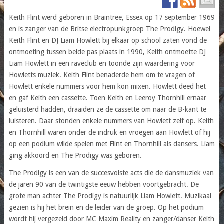
Keith Flint werd geboren in Braintree, Essex op 17 september 1969
en is zanger van de Britse electropunkgroep The Prodigy. Hoewel
Keith Flint en DJ Liam Howlett bij elkaar op school zaten vond de
ontmoeting tussen beide pas plaats in 1990, Keith ontmoette DJ
Liam Howlett in een raveclub en toonde zijn waardering voor
Howletts muziek. Keith Flint benaderde hem om te vragen of
Howlett enkele nummers voor hem kon mixen. Howlett deed het
en gaf Keith een cassette. Toen Keith en Leeroy Thornhill ernaar
geluisterd hadden, draaiden ze de cassette om naar de B-kant te
luisteren. Daar stonden enkele nummers van Howlett zelf op. Keith
en Thornhill waren onder de indruk en vroegen aan Howlett of hij
op een podium wilde spelen met Flint en Thornhill als dansers. Liam
ging akkoord en The Prodigy was geboren.
The Prodigy is een van de succesvolste acts die de dansmuziek van
de jaren 90 van de twintigste eeuw hebben voortgebracht. De
grote man achter The Prodigy is natuurlijk Liam Howlett. Muzikaal
gezien is hij het brein en de leider van de groep. Op het podium
wordt hij vergezeld door MC Maxim Reality en zanger/danser Keith