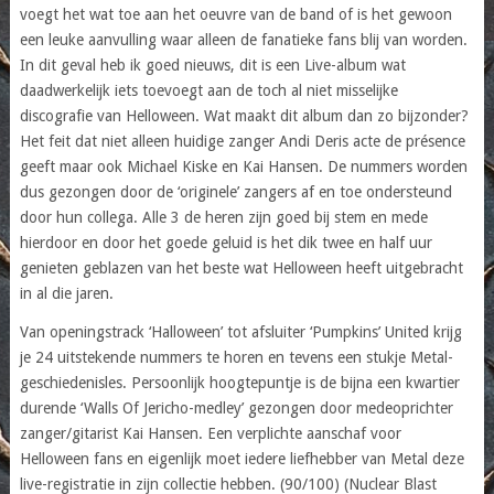
voegt het wat toe aan het oeuvre van de band of is het gewoon
een leuke aanvulling waar alleen de fanatieke fans blij van worden.
In dit geval heb ik goed nieuws, dit is een Live-album wat
daadwerkelijk iets toevoegt aan de toch al niet misselijke
discografie van Helloween. Wat maakt dit album dan zo bijzonder?
Het feit dat niet alleen huidige zanger Andi Deris acte de présence
geeft maar ook Michael Kiske en Kai Hansen. De nummers worden
dus gezongen door de ‘originele’ zangers af en toe ondersteund
door hun collega. Alle 3 de heren zijn goed bij stem en mede
hierdoor en door het goede geluid is het dik twee en half uur
genieten geblazen van het beste wat Helloween heeft uitgebracht
in al die jaren.
Van openingstrack ‘Halloween’ tot afsluiter ‘Pumpkins’ United krijg
je 24 uitstekende nummers te horen en tevens een stukje Metal-
geschiedenisles. Persoonlijk hoogtepuntje is de bijna een kwartier
durende ‘Walls Of Jericho-medley’ gezongen door medeoprichter
zanger/gitarist Kai Hansen. Een verplichte aanschaf voor
Helloween fans en eigenlijk moet iedere liefhebber van Metal deze
live-registratie in zijn collectie hebben. (90/100) (Nuclear Blast