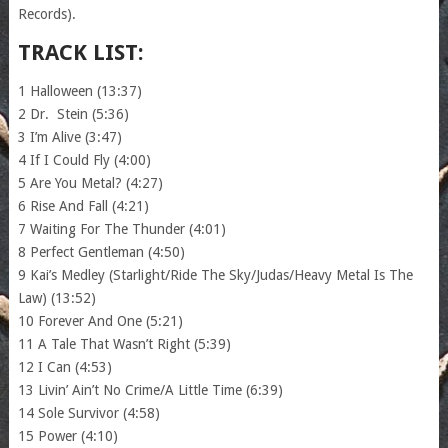
Records).
TRACK LIST:
1 Halloween (13:37)
2 Dr. Stein (5:36)
3 I’m Alive (3:47)
4 If I Could Fly (4:00)
5 Are You Metal? (4:27)
6 Rise And Fall (4:21)
7 Waiting For The Thunder (4:01)
8 Perfect Gentleman (4:50)
9 Kai’s Medley (Starlight/Ride The Sky/Judas/Heavy Metal Is The
Law) (13:52)
10 Forever And One (5:21)
11 A Tale That Wasn’t Right (5:39)
12 I Can (4:53)
13 Livin’ Ain’t No Crime/A Little Time (6:39)
14 Sole Survivor (4:58)
15 Power (4:10)