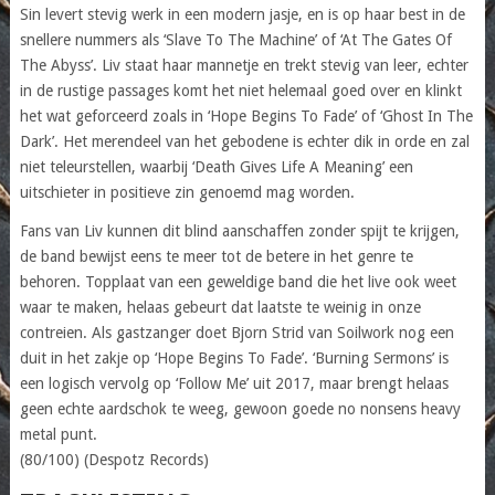
Sin levert stevig werk in een modern jasje, en is op haar best in de
snellere nummers als ‘Slave To The Machine’ of ‘At The Gates Of
The Abyss’. Liv staat haar mannetje en trekt stevig van leer, echter
in de rustige passages komt het niet helemaal goed over en klinkt
het wat geforceerd zoals in ‘Hope Begins To Fade’ of ‘Ghost In The
Dark’. Het merendeel van het gebodene is echter dik in orde en zal
niet teleurstellen, waarbij ‘Death Gives Life A Meaning’ een
uitschieter in positieve zin genoemd mag worden.
Fans van Liv kunnen dit blind aanschaffen zonder spijt te krijgen,
de band bewijst eens te meer tot de betere in het genre te
behoren. Topplaat van een geweldige band die het live ook weet
waar te maken, helaas gebeurt dat laatste te weinig in onze
contreien. Als gastzanger doet Bjorn Strid van Soilwork nog een
duit in het zakje op ‘Hope Begins To Fade’. ‘Burning Sermons’ is
een logisch vervolg op ‘Follow Me’ uit 2017, maar brengt helaas
geen echte aardschok te weeg, gewoon goede no nonsens heavy
metal punt.
(80/100) (Despotz Records)