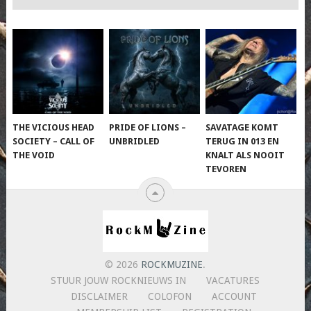
THE VICIOUS HEAD
PRIDE OF LIONS –
SAVATAGE KOMT
SOCIETY – CALL OF
UNBRIDLED
TERUG IN 013 EN
THE VOID
KNALT ALS NOOIT
TEVOREN
© 2026
ROCKMUZINE
.
STUUR JOUW ROCKNIEUWS IN
VACATURES
DISCLAIMER
COLOFON
ACCOUNT