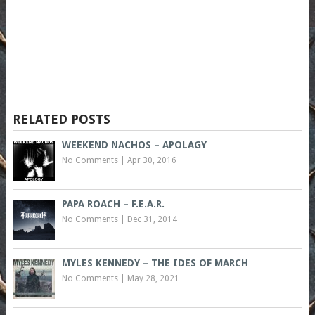
RELATED POSTS
WEEKEND NACHOS – APOLAGY
No Comments
|
Apr 30, 2016
PAPA ROACH – F.E.A.R.
No Comments
|
Dec 31, 2014
MYLES KENNEDY – THE IDES OF MARCH
No Comments
|
May 28, 2021