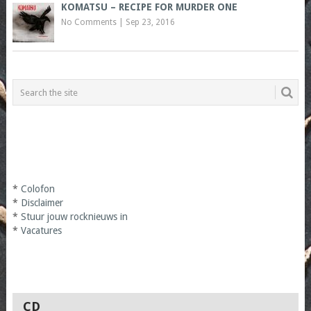
KOMATSU – RECIPE FOR MURDER ONE
No Comments
|
Sep 23, 2016
*
Colofon
*
Disclaimer
*
Stuur jouw rocknieuws in
*
Vacatures
CD