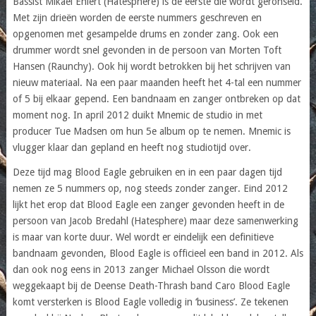
Bassist Mikael Ehlert (Hatesphere) is de eerste die wordt geronseld.
Met zijn drieën worden de eerste nummers geschreven en
opgenomen met gesampelde drums en zonder zang. Ook een
drummer wordt snel gevonden in de persoon van Morten Toft
Hansen (Raunchy). Ook hij wordt betrokken bij het schrijven van
nieuw materiaal. Na een paar maanden heeft het 4-tal een nummer
of 5 bij elkaar gepend. Een bandnaam en zanger ontbreken op dat
moment nog. In april 2012 duikt Mnemic de studio in met
producer Tue Madsen om hun 5e album op te nemen. Mnemic is
vlugger klaar dan gepland en heeft nog studiotijd over.
Deze tijd mag Blood Eagle gebruiken en in een paar dagen tijd
nemen ze 5 nummers op, nog steeds zonder zanger. Eind 2012
lijkt het erop dat Blood Eagle een zanger gevonden heeft in de
persoon van Jacob Bredahl (Hatesphere) maar deze samenwerking
is maar van korte duur. Wel wordt er eindelijk een definitieve
bandnaam gevonden, Blood Eagle is officieel een band in 2012. Als
dan ook nog eens in 2013 zanger Michael Olsson die wordt
weggekaapt bij de Deense Death-Thrash band Caro Blood Eagle
komt versterken is Blood Eagle volledig in ‘business’. Ze tekenen