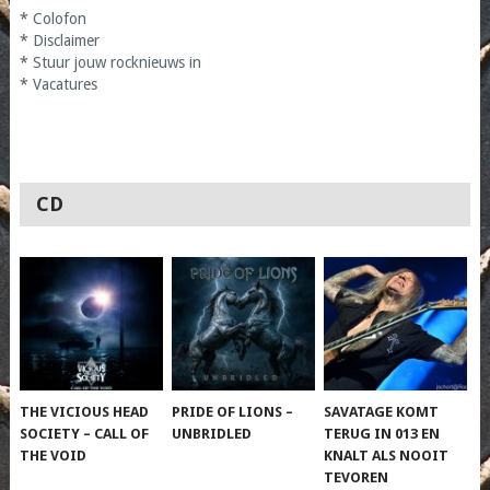
*
Colofon
*
Disclaimer
*
Stuur jouw rocknieuws in
*
Vacatures
CD
THE VICIOUS HEAD
PRIDE OF LIONS –
SAVATAGE KOMT
SOCIETY – CALL OF
UNBRIDLED
TERUG IN 013 EN
THE VOID
KNALT ALS NOOIT
TEVOREN