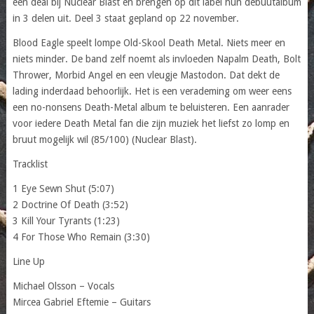
een deal bij Nuclear Blast en brengen op dit label hun debuutalbum
in 3 delen uit. Deel 3 staat gepland op 22 november.
Blood Eagle speelt lompe Old-Skool Death Metal. Niets meer en
niets minder. De band zelf noemt als invloeden Napalm Death, Bolt
Thrower, Morbid Angel en een vleugje Mastodon. Dat dekt de
lading inderdaad behoorlijk. Het is een verademing om weer eens
een no-nonsens Death-Metal album te beluisteren. Een aanrader
voor iedere Death Metal fan die zijn muziek het liefst zo lomp en
bruut mogelijk wil (85/100) (Nuclear Blast).
Tracklist
1 Eye Sewn Shut (5:07)
2 Doctrine Of Death (3:52)
3 Kill Your Tyrants (1:23)
4 For Those Who Remain (3:30)
Line Up
Michael Olsson – Vocals
Mircea Gabriel Eftemie – Guitars