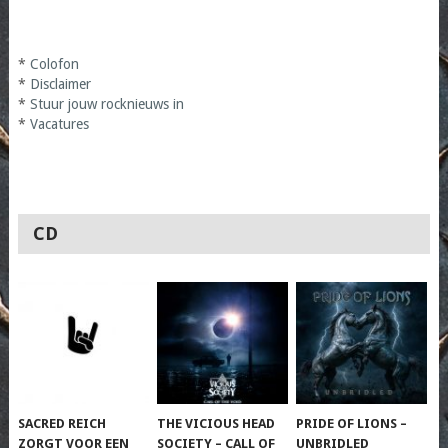
*
Colofon
*
Disclaimer
*
Stuur jouw rocknieuws in
*
Vacatures
CD
SACRED REICH
THE VICIOUS HEAD
PRIDE OF LIONS –
ZORGT VOOR EEN
SOCIETY – CALL OF
UNBRIDLED