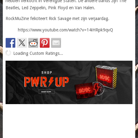
hebben verkocht in Verenigde Staten. De andere bands zijn The
Beatles, Led Zeppelin, Pink Floyd en Van Halen.
RockMuZine feliciteert Rick Savage met zijn verjaardag.
https://www.youtube.com/watch?v=14iHRpk9qvQ
Loading Custom Ratings...