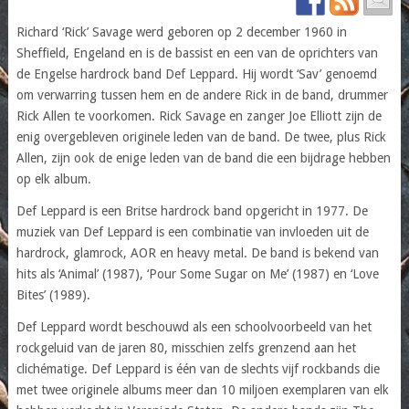
Richard ‘Rick’ Savage werd geboren op 2 december 1960 in
Sheffield, Engeland en is de bassist en een van de oprichters van
de Engelse hardrock band Def Leppard. Hij wordt ‘Sav’ genoemd
om verwarring tussen hem en de andere Rick in de band, drummer
Rick Allen te voorkomen. Rick Savage en zanger Joe Elliott zijn de
enig overgebleven originele leden van de band. De twee, plus Rick
Allen, zijn ook de enige leden van de band die een bijdrage hebben
op elk album.
Def Leppard is een Britse hardrock band opgericht in 1977. De
muziek van Def Leppard is een combinatie van invloeden uit de
hardrock, glamrock, AOR en heavy metal. De band is bekend van
hits als ‘Animal’ (1987), ‘Pour Some Sugar on Me’ (1987) en ‘Love
Bites’ (1989).
Def Leppard wordt beschouwd als een schoolvoorbeeld van het
rockgeluid van de jaren 80, misschien zelfs grenzend aan het
clichématige. Def Leppard is één van de slechts vijf rockbands die
met twee originele albums meer dan 10 miljoen exemplaren van elk