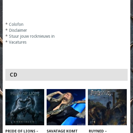
*
Colofon
*
Disclaimer
*
Stuur jouw rocknieuws in
*
Vacatures
CD
PRIDE OF LIONS –
SAVATAGE KOMT
RUYNED –