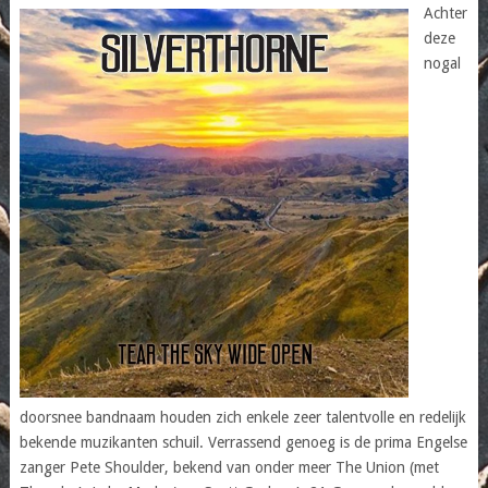
Achter
deze
nogal
doorsnee bandnaam houden zich enkele zeer talentvolle en redelijk
bekende muzikanten schuil. Verrassend genoeg is de prima Engelse
zanger Pete Shoulder, bekend van onder meer The Union (met