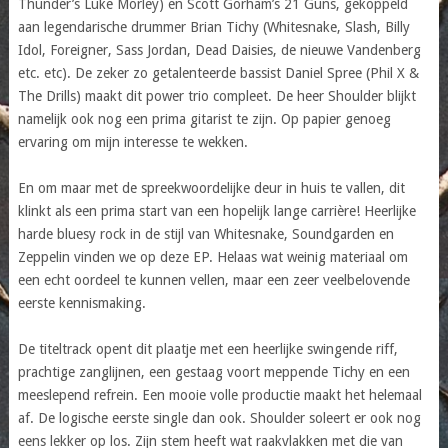
Thunder’s Luke Morley) en Scott Gorham’s 21 Guns, gekoppeld
aan legendarische drummer Brian Tichy (Whitesnake, Slash, Billy
Idol, Foreigner, Sass Jordan, Dead Daisies, de nieuwe Vandenberg
etc. etc). De zeker zo getalenteerde bassist Daniel Spree (Phil X &
The Drills) maakt dit power trio compleet. De heer Shoulder blijkt
namelijk ook nog een prima gitarist te zijn. Op papier genoeg
ervaring om mijn interesse te wekken.
En om maar met de spreekwoordelijke deur in huis te vallen, dit
klinkt als een prima start van een hopelijk lange carrière! Heerlijke
harde bluesy rock in de stijl van Whitesnake, Soundgarden en
Zeppelin vinden we op deze EP. Helaas wat weinig materiaal om
een echt oordeel te kunnen vellen, maar een zeer veelbelovende
eerste kennismaking.
De titeltrack opent dit plaatje met een heerlijke swingende riff,
prachtige zanglijnen, een gestaag voort meppende Tichy en een
meeslepend refrein. Een mooie volle productie maakt het helemaal
af. De logische eerste single dan ook. Shoulder soleert er ook nog
eens lekker op los. Zijn stem heeft wat raakvlakken met die van