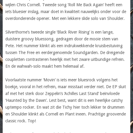
wijlen Chris Cornell. Tweede song ‘Roll Me Back Again’ heeft een
iets bluesier inslag, maar doet in kwaliteit nauwelijks onder voor de
overdonderende opener. Met een lekkere slide solo van Shoulder.
Silverthorne’s tweede single ‘Black River Rising’ is een lange,
duistere groovy bluessong, gedragen door de mooie stem van
Pete. Het nummer klinkt als een indrukwekkende kruisbestuiving
tussen The Free en eerdergenoemde Soundgarden. De dreigende
coupletten contrasteren heerlijk met het zware uitbundige refrein.
En de wahwah-solo maakt hem helemaal af.
Voorlaatste nummer ‘Movin’ is iets meer bluesrock volgens het
boekje, vooral in het refrein, maar misstaat verder niet. De EP sluit
af met het sterk door Zeppelin’s ‘Achilles Last Stand’ beïnvloede
‘Haunted by the Dawn’. Lest best, want dit is een heerlijke catchy
uptempo rocker. En wat zit die Tichy hier toch lekker te drummen
en Shoulder klinkt als Cornell en Plant ineen. Prachtige groovende
classic rock. Top!