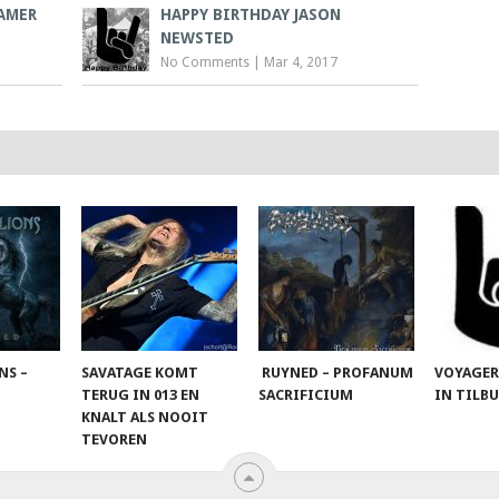
RAMER
HAPPY BIRTHDAY JASON
NEWSTED
No Comments
|
Mar 4, 2017
NS –
SAVATAGE KOMT
RUYNED – PROFANUM
VOYAGER
TERUG IN 013 EN
SACRIFICIUM
IN TILB
KNALT ALS NOOIT
TEVOREN