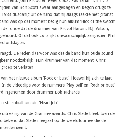
urrenti, John Proud en Peter Clack. Pas vanaf ‘T.N.T’. is
erlijden van Bon Scott zwaar aangeslagen en begon drugs te
in 1983 dusdanig uit de hand dat hij slaags raakte met gitarist
band was op dat moment bezig hun album ‘Flick of the switch’
en de ronde dat de drummer van Procol Harum, B.J. Wilson,
huurd. Of dat ook zo is lijkt onwaarschijnlijk aangezien Phil
rd ontslagen.
vraagd. De reden daarvoor was dat de band hun oude sound
gkeer noodzakelijk. Hun drummer van dat moment, Chris
 groep te verlaten.
 het nieuwe album ‘Rock or bust’. Hoewel hij zich te laat
 In de videoclips voor de nummers ‘Play ball’ en ‘Rock or bust’
werd ingenomen door drummer Bob Richards.
rste soloalbum uit, ‘Head Job’.
e uitreiking van de Grammy-awards. Chris Slade bleek toen de
rd bekend dat Slade meegaat op de wereldtournee die de
um onderneemt.