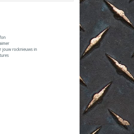
fon
laimer
r jouw rocknieuws in
tures