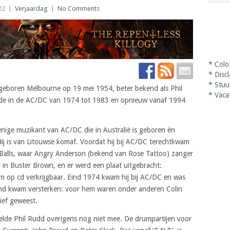
22
|
Verjaardag
|
No Comments
*
Colo
*
Disc
*
Stuu
eboren Melbourne op 19 mei 1954, beter bekend als Phil
*
Vaca
e in de AC/DC van 1974 tot 1983 en opnieuw vanaf 1994
nige muzikant van AC/DC die in Australië is geboren èn
Hij is van Litouwse komaf. Voordat hij bij AC/DC terechtkwam
 Balls, waar Angry Anderson (bekend van Rose Tattoo) zanger
in Buster Brown, en er werd een plaat uitgebracht:
bum op cd verkrijgbaar. Eind 1974 kwam hij bij AC/DC en was
band kwam versterken: voor hem waren onder anderen Colin
ief geweest.
eelde Phil Rudd overigens nog niet mee. De drumpartijen voor