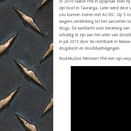
In 2010 raakte Phil in opspraak toen h
zijn boot in Tauranga. Later werd deze v
zou kunnen toeren met AC/DC. Op 5 no
wegens verdenking tot het aanzetten to
drugs. De aanklacht voor beraming van 
schuldig te zijn aan het uiten van doods
in juli 2015 door de rechtbank in Nieu
drugsbezit en doodsbedreigingen.
RockMuZine feliciteert Phil met zijn verj