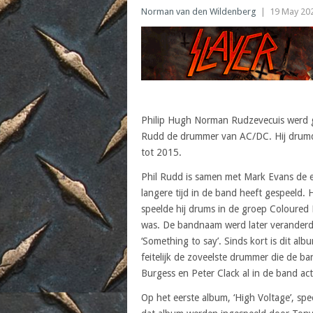
Norman van den Wildenberg
|
19 May 20
Philip Hugh Norman Rudzevecuis werd g
Rudd de drummer van AC/DC. Hij drumd
tot 2015.
Phil Rudd is samen met Mark Evans de e
langere tijd in de band heeft gespeeld. 
speelde hij drums in de groep Coloured
was. De bandnaam werd later veranderd 
‘Something to say’. Sinds kort is dit al
feitelijk de zoveelste drummer die de 
Burgess en Peter Clack al in de band act
Op het eerste album, ‘High Voltage’, sp