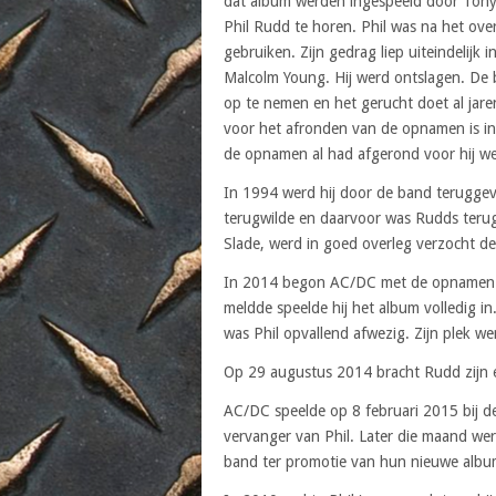
dat album werden ingespeeld door Tony C
Phil Rudd te horen. Phil was na het ov
gebruiken. Zijn gedrag liep uiteindelijk 
Malcolm Young. Hij werd ontslagen. De 
op te nemen en het gerucht doet al jar
voor het afronden van de opnamen is inge
de opnamen al had afgerond voor hij we
In 1994 werd hij door de band terugge
terugwilde en daarvoor was Rudds teru
Slade, werd in goed overleg verzocht de
In 2014 begon AC/DC met de opnamen van
meldde speelde hij het album volledig in.
was Phil opvallend afwezig. Zijn plek 
Op 29 augustus 2014 bracht Rudd zijn ee
AC/DC speelde op 8 februari 2015 bij d
vervanger van Phil. Later die maand we
band ter promotie van hun nieuwe alb