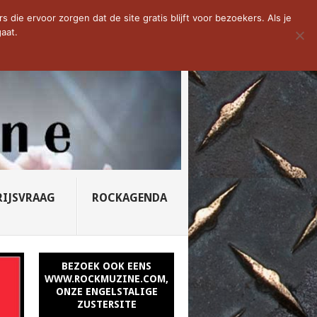
D VAN DE WEEK: SLEEPING...
die ervoor zorgen dat de site gratis blijft voor bezoekers. Als je
aat.
RIJSVRAAG
ROCKAGENDA
BEZOEK OOK EENS
WWW.ROCKMUZINE.COM,
ONZE ENGELSTALIGE
ZUSTERSITE