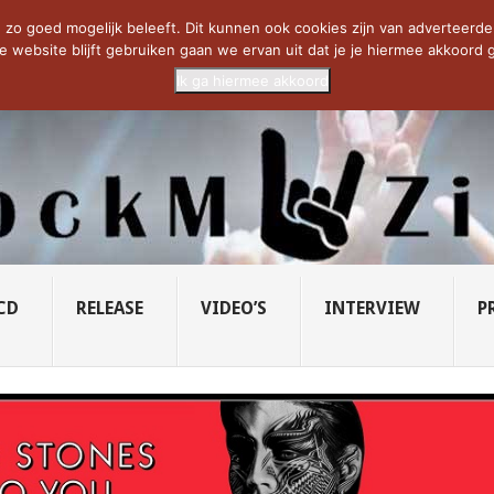
CIETY...
PRIDE OF LIONS – U...
SAVATAGE KOMT TERUG IN 0...
C
zo goed mogelijk beleeft. Dit kunnen ook cookies zijn van adverteerders 
e website blijft gebruiken gaan we ervan uit dat je je hiermee akkoord g
Ik ga hiermee akkoord
CD
RELEASE
VIDEO’S
INTERVIEW
P