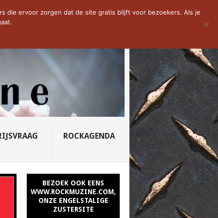
D VAN DE WEEK: SLEEPING...
die ervoor zorgen dat de site gratis blijft voor bezoekers. Als je
aat.
RIJSVRAAG
ROCKAGENDA
BEZOEK OOK EENS
WWW.ROCKMUZINE.COM,
ONZE ENGELSTALIGE
ZUSTERSITE