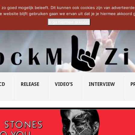
CIETY...
PRIDE OF LIONS – U...
SAVATAGE KOMT TERUG IN 0...
C
zo goed mogelijk beleeft. Dit kunnen ook cookies zijn van adverteerders 
e website blijft gebruiken gaan we ervan uit dat je je hiermee akkoord g
Ik ga hiermee akkoord
CD
RELEASE
VIDEO’S
INTERVIEW
P