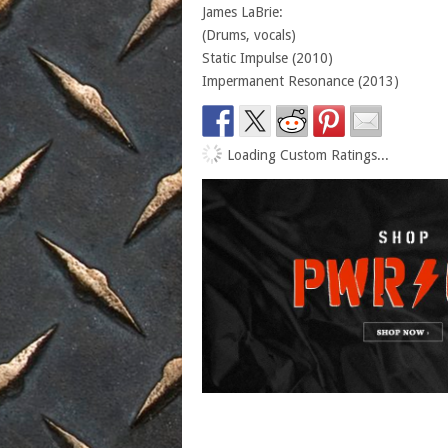
James LaBrie:
(Drums, vocals)
Static Impulse (2010)
Impermanent Resonance (2013)
Loading Custom Ratings...