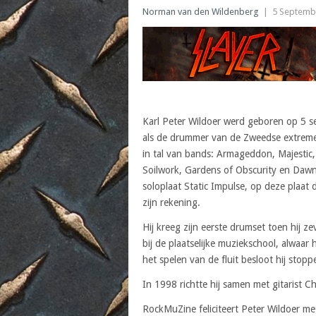
Norman van den Wildenberg
|
5 Septemb
Karl Peter Wildoer werd geboren op 5 s
als de drummer van de Zweedse extreme 
in tal van bands: Armageddon, Majestic,
Soilwork, Gardens of Obscurity en Dawn 
soloplaat Static Impulse, op deze plaat 
zijn rekening.
Hij kreeg zijn eerste drumset toen hij z
bij de plaatselijke muziekschool, alwaar 
het spelen van de fluit besloot hij stop
In 1998 richtte hij samen met gitarist 
RockMuZine feliciteert Peter Wildoer met