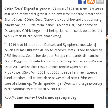
Cédric ‘Cede’ Dupont is geboren 22 maart 1979 en is een Zwitserse
muzikant, momenteel gitarist in de Zwitserse moderne metal band
Silent Circus. Cédric ‘Cede “Dupont is vooral bekend als voormalig
gitarist van de Duitse metal bands Freedom Call, Symphorce en
Downspirit. Cédric begon met het spelen van muziek op de leeftijd
van 12 toen hij zijn eerste gitaar kreeg.
In 1999 trad hij ote tot de Duitse band Symphorce met wie hij
zeven albums uitbracht via Noise Records, Metal Blade Records en
AFM Records, Cédric toerde door Europa met bands als Kamelot,
Grave Digger en Sonata Arctica en speelde op festivals als Wacken
Open Air, Earthshaker Fest, Summer Breeze Open Air en
ProgPower USA . Van 2001 tot 2005 speelde hij in een tweede
band Freedom Call en met deze power metal nam Cédric een
tweetal albums op. Verder speelde hij in Downspirit, tegenwoordig
is zijn voornaamste prioriteit Silent Circus.
RockMuZine feliciteert Cédric met zijn verjaardag