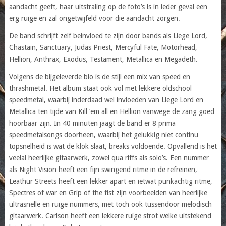
aandacht geeft, haar uitstraling op de foto’s is in ieder geval een
erg ruige en zal ongetwijfeld voor die aandacht zorgen.
De band schrijft zelf beinvloed te zijn door bands als Liege Lord,
Chastain, Sanctuary, Judas Priest, Mercyful Fate, Motorhead,
Hellion, Anthrax, Exodus, Testament, Metallica en Megadeth.
Volgens de bijgeleverde bio is de stijl een mix van speed en
thrashmetal. Het album staat ook vol met lekkere oldschool
speedmetal, waarbij inderdaad wel invloeden van Liege Lord en
Metallica ten tijde van Kill ‘em all en Hellion vanwege de zang goed
hoorbaar zijn. In 40 minuten jaagt de band er 8 prima
speedmetalsongs doorheen, waarbij het gelukkig niet continu
topsnelheid is wat de klok slaat, breaks voldoende. Opvallend is het
veelal heerlijke gitaarwerk, zowel qua riffs als solo’s. Een nummer
als Night Vision heeft een fijn swingend ritme in de refreinen,
Leathür Streets heeft een lekker apart en ietwat punkachtig ritme,
Spectres of war en Grip of the fist zijn voorbeelden van heerlijke
ultrasnelle en ruige nummers, met toch ook tussendoor melodisch
gitaarwerk. Carlson heeft een lekkere ruige strot welke uitstekend