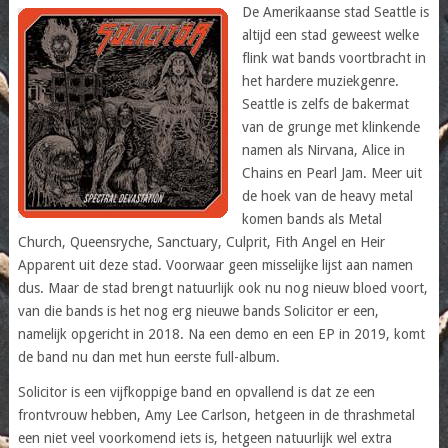
De Amerikaanse stad Seattle is
altijd een stad geweest welke
flink wat bands voortbracht in
het hardere muziekgenre.
Seattle is zelfs de bakermat
van de grunge met klinkende
namen als Nirvana, Alice in
Chains en Pearl Jam. Meer uit
de hoek van de heavy metal
komen bands als Metal
Church, Queensryche, Sanctuary, Culprit, Fith Angel en Heir
Apparent uit deze stad. Voorwaar geen misselijke lijst aan namen
dus. Maar de stad brengt natuurlijk ook nu nog nieuw bloed voort,
van die bands is het nog erg nieuwe bands Solicitor er een,
namelijk opgericht in 2018. Na een demo en een EP in 2019, komt
de band nu dan met hun eerste full-album.
Solicitor is een vijfkoppige band en opvallend is dat ze een
frontvrouw hebben, Amy Lee Carlson, hetgeen in de thrashmetal
een niet veel voorkomend iets is, hetgeen natuurlijk wel extra