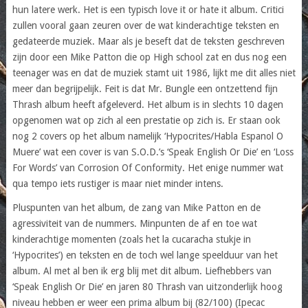
hun latere werk. Het is een typisch love it or hate it album. Critici
zullen vooral gaan zeuren over de wat kinderachtige teksten en
gedateerde muziek. Maar als je beseft dat de teksten geschreven
zijn door een Mike Patton die op High school zat en dus nog een
teenager was en dat de muziek stamt uit 1986, lijkt me dit alles niet
meer dan begrijpelijk. Feit is dat Mr. Bungle een ontzettend fijn
Thrash album heeft afgeleverd. Het album is in slechts 10 dagen
opgenomen wat op zich al een prestatie op zich is. Er staan ook
nog 2 covers op het album namelijk ‘Hypocrites/Habla Espanol O
Muere’ wat een cover is van S.O.D.’s ‘Speak English Or Die’ en ‘Loss
For Words’ van Corrosion Of Conformity. Het enige nummer wat
qua tempo iets rustiger is maar niet minder intens.
Pluspunten van het album, de zang van Mike Patton en de
agressiviteit van de nummers. Minpunten de af en toe wat
kinderachtige momenten (zoals het la cucaracha stukje in
‘Hypocrites’) en teksten en de toch wel lange speelduur van het
album. Al met al ben ik erg blij met dit album. Liefhebbers van
‘Speak English Or Die’ en jaren 80 Thrash van uitzonderlijk hoog
niveau hebben er weer een prima album bij (82/100) (Ipecac