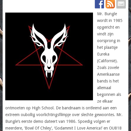
Mr. Bungle
wordt in 1985
opgericht en
vindt zijn
oorsprong in
het plaatsje
Eureka
(Californië).
Zoals zovele
Amerikaanse
bands is het
allemaal
begonnen als
ze elkaar
ontmoeten op High School. De bandnaam is ontleend aan een
extreem oubollig voorlichtingsfilmpje over slechte gewoontes. Mr.
Bungle’s eerste demo dateert van 1986. Spoedig volgen er
meerdere, ‘Bowl Of Chiley’, ‘Godammit I Love America!’ en OU818