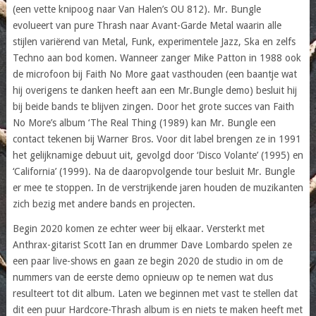
(een vette knipoog naar Van Halen’s OU 812). Mr. Bungle
evolueert van pure Thrash naar Avant-Garde Metal waarin alle
stijlen variërend van Metal, Funk, experimentele Jazz, Ska en zelfs
Techno aan bod komen. Wanneer zanger Mike Patton in 1988 ook
de microfoon bij Faith No More gaat vasthouden (een baantje wat
hij overigens te danken heeft aan een Mr.Bungle demo) besluit hij
bij beide bands te blijven zingen. Door het grote succes van Faith
No More’s album ‘The Real Thing (1989) kan Mr. Bungle een
contact tekenen bij Warner Bros. Voor dit label brengen ze in 1991
het gelijknamige debuut uit, gevolgd door ‘Disco Volante’ (1995) en
‘California’ (1999). Na de daaropvolgende tour besluit Mr. Bungle
er mee te stoppen. In de verstrijkende jaren houden de muzikanten
zich bezig met andere bands en projecten.
Begin 2020 komen ze echter weer bij elkaar. Versterkt met
Anthrax-gitarist Scott Ian en drummer Dave Lombardo spelen ze
een paar live-shows en gaan ze begin 2020 de studio in om de
nummers van de eerste demo opnieuw op te nemen wat dus
resulteert tot dit album. Laten we beginnen met vast te stellen dat
dit een puur Hardcore-Thrash album is en niets te maken heeft met