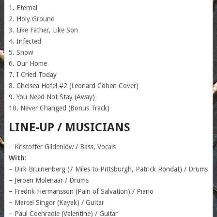
1. Eternal
2. Holy Ground
3. Like Father, Like Son
4. Infected
5. Snow
6. Our Home
7. I Cried Today
8. Chelsea Hotel #2 (Leonard Cohen Cover)
9. You Need Not Stay (Away)
10. Never Changed (Bonus Track)
LINE-UP / MUSICIANS
– Kristoffer Gildenlöw / Bass, Vocals
With:
– Dirk Bruinenberg (7 Miles to Pittsburgh, Patrick Rondat) / Drums
– Jeroen Molenaar / Drums
– Fredrik Hermansson (Pain of Salvation) / Piano
– Marcel Singor (Kayak) / Guitar
– Paul Coenradie (Valentine) / Guitar