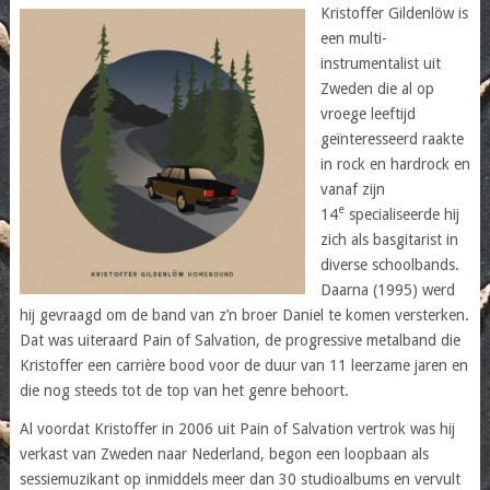
Kristoffer Gildenlöw is
een multi-
instrumentalist uit
Zweden die al op
vroege leeftijd
geïnteresseerd raakte
in rock en hardrock en
vanaf zijn
e
14
specialiseerde hij
zich als basgitarist in
diverse schoolbands.
Daarna (1995) werd
hij gevraagd om de band van z’n broer Daniel te komen versterken.
Dat was uiteraard Pain of Salvation, de progressive metalband die
Kristoffer een carrière bood voor de duur van 11 leerzame jaren en
die nog steeds tot de top van het genre behoort.
Al voordat Kristoffer in 2006 uit Pain of Salvation vertrok was hij
verkast van Zweden naar Nederland, begon een loopbaan als
sessiemuzikant op inmiddels meer dan 30 studioalbums en vervult