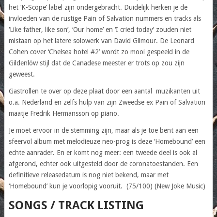
het ‘K-Scope’ label zijn ondergebracht. Duidelijk herken je de
invloeden van de rustige Pain of Salvation nummers en tracks als
‘Like father, like son’, ‘Our home’ en ‘I cried today’ zouden niet
mistaan op het latere solowerk van David Gilmour. De Leonard
Cohen cover ‘Chelsea hotel #2’ wordt zo mooi gespeeld in de
Gildenlöw stijl dat de Canadese meester er trots op zou zijn
geweest.
Gastrollen te over op deze plaat door een aantal muzikanten uit
o.a. Nederland en zelfs hulp van zijn Zweedse ex Pain of Salvation
maatje Fredrik Hermansson op piano.
Je moet ervoor in de stemming zijn, maar als je toe bent aan een
sfeervol album met melodieuze neo-prog is deze ‘Homebound’ een
echte aanrader. En er komt nog meer: een tweede deel is ook al
afgerond, echter ook uitgesteld door de coronatoestanden. Een
definitieve releasedatum is nog niet bekend, maar met
‘Homebound’ kun je voorlopig vooruit. (75/100) (New Joke Music)
SONGS / TRACK LISTING