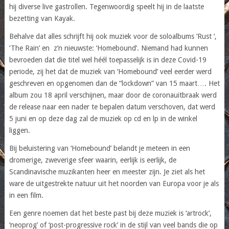
hij diverse live gastrollen. Tegenwoordig speelt hij in de laatste
bezetting van Kayak.
Behalve dat alles schrijft hij ook muziek voor de soloalbums ‘Rust ‘,
‘The Rain’ en z’n nieuwste: ‘Homebound’. Niemand had kunnen
bevroeden dat die titel wel héél toepasselijk is in deze Covid-19
periode, zij het dat de muziek van ‘Homebound’ veel eerder werd
geschreven en opgenomen dan de “lockdown” van 15 maart…. Het
album zou 18 april verschijnen, maar door de coronauitbraak werd
de release naar een nader te bepalen datum verschoven, dat werd
5 juni en op deze dag zal de muziek op cd en lp in de winkel
liggen.
Bij beluistering van ‘Homebound’ belandt je meteen in een
dromerige, zweverige sfeer waarin, eerlijk is eerlijk, de
Scandinavische muzikanten heer en meester zijn. Je ziet als het
ware de uitgestrekte natuur uit het noorden van Europa voor je als
in een film.
Een genre noemen dat het beste past bij deze muziek is ‘artrock’,
‘neoprog’ of ‘post-progressive rock’ in de stijl van veel bands die op