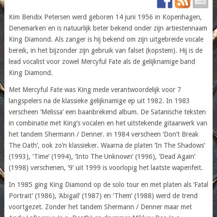
Kim Bendix Petersen werd geboren 14 juni 1956 in Kopenhagen,
Denemarken en is natuurlijk beter bekend onder zijn artiestennaam
King Diamond. Als zanger is hij bekend om zijn uitgebreide vocale
bereik, in het bijzonder zijn gebruik van falset (kopstem). Hij is de
lead vocalist voor zowel Mercyful Fate als de gelijknamige band
King Diamond.
Met Mercyful Fate was King mede verantwoordelijk voor 7
langspelers na de klassieke gelijknamige ep uit 1982. In 1983
verscheen ‘Melissa’ een baanbrekend album. De Satanische teksten
in combinatie met King’s vocalen en het uitstekende gitaarwerk van
het tandem Shermann / Denner. in 1984 verscheen ‘Don’t Break
The Oath’, ook zo’n klassieker. Waarna de platen ‘In The Shadows’
(1993), ‘Time’ (1994), ‘Into The Unknown’ (1996), ‘Dead Again’
(1998) verschenen, ‘9’ uit 1999 is voorlopig het laatste wapenfeit.
In 1985 ging King Diamond op de solo tour en met platen als ‘Fatal
Portrait’ (1986), ‘Abigail’ (1987) en ‘Them’ (1988) werd de trend
voortgezet. Zonder het tandem Shermann / Denner maar met