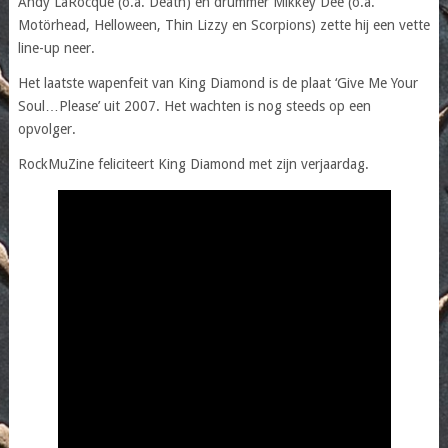
Andy LaRocque (o.a. Death) en drummer Mikkey Dee (o.a.
Motörhead, Helloween, Thin Lizzy en Scorpions) zette hij een vette
line-up neer.
Het laatste wapenfeit van King Diamond is de plaat ‘Give Me Your
Soul…Please’ uit 2007. Het wachten is nog steeds op een
opvolger.
RockMuZine feliciteert King Diamond met zijn verjaardag.