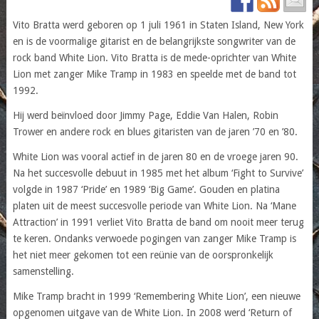
Vito Bratta werd geboren op 1 juli 1961 in Staten Island, New York
en is de voormalige gitarist en de belangrijkste songwriter van de
rock band White Lion. Vito Bratta is de mede-oprichter van White
Lion met zanger Mike Tramp in 1983 en speelde met de band tot
1992.
Hij werd beïnvloed door Jimmy Page, Eddie Van Halen, Robin
Trower en andere rock en blues gitaristen van de jaren ’70 en ’80.
White Lion was vooral actief in de jaren 80 en de vroege jaren 90.
Na het succesvolle debuut in 1985 met het album ‘Fight to Survive’
volgde in 1987 ‘Pride’ en 1989 ‘Big Game’. Gouden en platina
platen uit de meest succesvolle periode van White Lion. Na ‘Mane
Attraction’ in 1991 verliet Vito Bratta de band om nooit meer terug
te keren. Ondanks verwoede pogingen van zanger Mike Tramp is
het niet meer gekomen tot een reünie van de oorspronkelijk
samenstelling.
Mike Tramp bracht in 1999 ‘Remembering White Lion’, een nieuwe
opgenomen uitgave van de White Lion. In 2008 werd ‘Return of