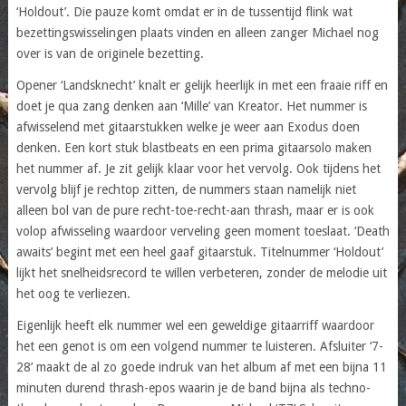
‘Holdout’. Die pauze komt omdat er in de tussentijd flink wat
bezettingswisselingen plaats vinden en alleen zanger Michael nog
over is van de originele bezetting.
Opener ‘Landsknecht’ knalt er gelijk heerlijk in met een fraaie riff en
doet je qua zang denken aan ‘Mille’ van Kreator. Het nummer is
afwisselend met gitaarstukken welke je weer aan Exodus doen
denken. Een kort stuk blastbeats en een prima gitaarsolo maken
het nummer af. Je zit gelijk klaar voor het vervolg. Ook tijdens het
vervolg blijf je rechtop zitten, de nummers staan namelijk niet
alleen bol van de pure recht-toe-recht-aan thrash, maar er is ook
volop afwisseling waardoor verveling geen moment toeslaat. ‘Death
awaits’ begint met een heel gaaf gitaarstuk. Titelnummer ‘Holdout’
lijkt het snelheidsrecord te willen verbeteren, zonder de melodie uit
het oog te verliezen.
Eigenlijk heeft elk nummer wel een geweldige gitaarriff waardoor
het een genot is om een volgend nummer te luisteren. Afsluiter ‘7-
28’ maakt de al zo goede indruk van het album af met een bijna 11
minuten durend thrash-epos waarin je de band bijna als techno-