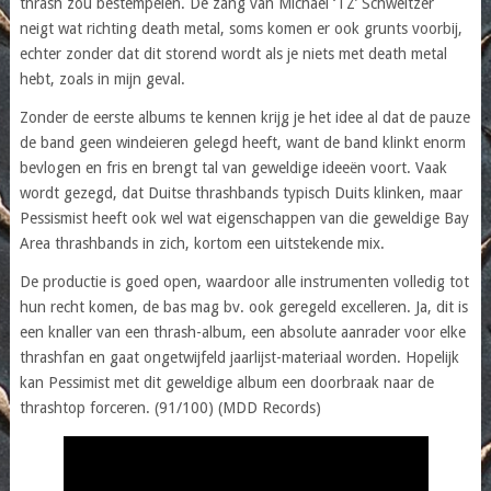
thrash zou bestempelen. De zang van Michael ‘TZ’ Schweitzer
neigt wat richting death metal, soms komen er ook grunts voorbij,
echter zonder dat dit storend wordt als je niets met death metal
hebt, zoals in mijn geval.
Zonder de eerste albums te kennen krijg je het idee al dat de pauze
de band geen windeieren gelegd heeft, want de band klinkt enorm
bevlogen en fris en brengt tal van geweldige ideeën voort. Vaak
wordt gezegd, dat Duitse thrashbands typisch Duits klinken, maar
Pessismist heeft ook wel wat eigenschappen van die geweldige Bay
Area thrashbands in zich, kortom een uitstekende mix.
De productie is goed open, waardoor alle instrumenten volledig tot
hun recht komen, de bas mag bv. ook geregeld excelleren. Ja, dit is
een knaller van een thrash-album, een absolute aanrader voor elke
thrashfan en gaat ongetwijfeld jaarlijst-materiaal worden. Hopelijk
kan Pessimist met dit geweldige album een doorbraak naar de
thrashtop forceren. (91/100) (MDD Records)