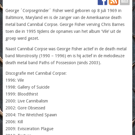
George ´Corpsegrinder´ Fisher werd geboren op 8 juli 1969 in
Baltimore, Maryland en is de zanger van de Amerikaanse death
metal band Cannibal Corpse. George Fisher verving Chris Barnes
toen die in 1995 tijdens de opnames van het album ‘Vile’ uit de
groep werd gezet.
Naast Cannibal Corpse was George Fisher actief in de death metal
band Monstrosity (1990 – 1996) en is hij actief in de melodieuze
death metal band Paths of Possession (sinds 2003).
Discografie met Cannibal Corpse:
1996: Vile
1998: Gallery of Suicide
1999: Bloodthirst
2000: Live Cannibalism
2002: Gore Obsessed
2004: The Wretched Spawn
2006: Kill
2009: Evisceration Plague