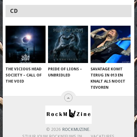
CD
THE VICIOUS HEAD
PRIDE OF LIONS –
SAVATAGE KOMT
SOCIETY – CALL OF
UNBRIDLED
TERUG IN 013 EN
THE VOID
KNALT ALS NOOIT
TEVOREN
© 2026
ROCKMUZINE
.
STUUR JOUW ROCKNIEUWS IN
VACATURES