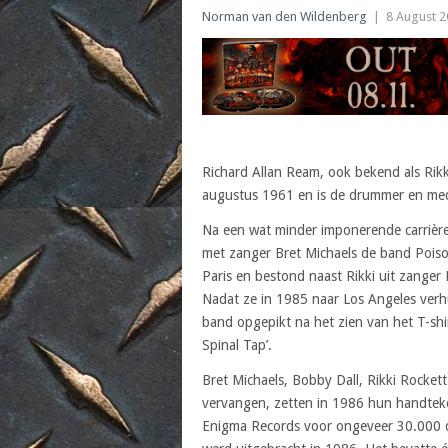
Norman van den Wildenberg
|
8 August 
Richard Allan Ream, ook bekend als Rik
augustus 1961 en is de drummer en med
Na een wat minder imponerende carrière
met zanger Bret Michaels de band Poiso
Paris en bestond naast Rikki uit zanger 
Nadat ze in 1985 naar Los Angeles ver
band opgepikt na het zien van het T-shi
Spinal Tap’.
Bret Michaels, Bobby Dall, Rikki Rockett
vervangen, zetten in 1986 hun handteke
Enigma Records voor ongeveer 30.000 d