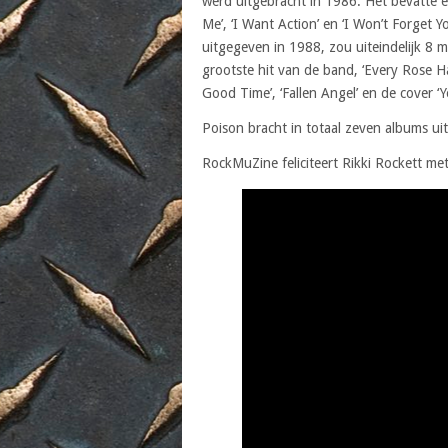
werd uitgebracht in 1986. Het bevatte éé
Me’, ‘I Want Action’ en ‘I Won’t Forget
uitgegeven in 1988, zou uiteindelijk 8
grootste hit van de band, ‘Every Rose H
Good Time’, ‘Fallen Angel’ en de cover 
Poison bracht in totaal zeven albums uit,
RockMuZine feliciteert Rikki Rockett met