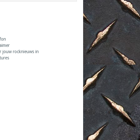
fon
laimer
r jouw rocknieuws in
tures