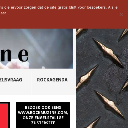
D VAN DE WEEK: SLEEPING...
die ervoor zorgen dat de site gratis blijft voor bezoekers. Als je
aat.
RIJSVRAAG
ROCKAGENDA
BEZOEK OOK EENS
WWW.ROCKMUZINE.COM,
ONZE ENGELSTALIGE
ZUSTERSITE