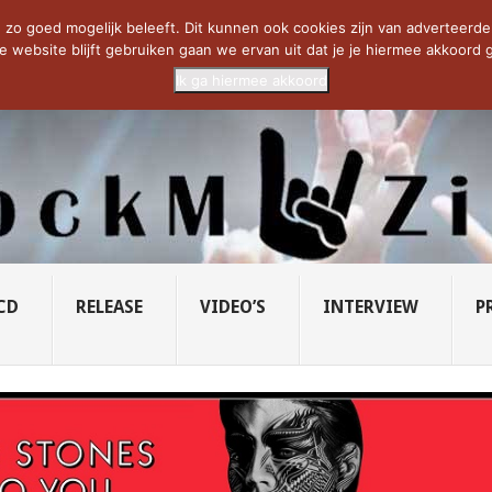
CIETY...
PRIDE OF LIONS – U...
SAVATAGE KOMT TERUG IN 0...
C
zo goed mogelijk beleeft. Dit kunnen ook cookies zijn van adverteerders 
e website blijft gebruiken gaan we ervan uit dat je je hiermee akkoord g
Ik ga hiermee akkoord
CD
RELEASE
VIDEO’S
INTERVIEW
P