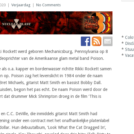
2020
|
Verjaardag
|
No Comments
*
Colo
*
Disc
*
Stuu
ki Rockett werd geboren Mechanicsburg, Pennsylvania op 8
*
Vaca
eoprichter van de Amerikaanse glam metal band Poison.
 als o.a. kapper en bordenwasser richtte Rikki Rockett samen
n op. Poison zag het levenslicht in 1984 onder de naam
Bret Michaels, gitarist Matt Smith en bassist Bobby Dall.
huisden, begon het pas echt. De naam Poison werd door de
rt dat drummer Mick Shrimpton droeg in de film ‘This is
 en C.C. DeVille, die inmiddels gitarist Matt Smith had
ning onder een contract met het onafhankelijke platenlabel
ollar. Hun debuutalbum, ‘Look What the Cat Dragged In’,