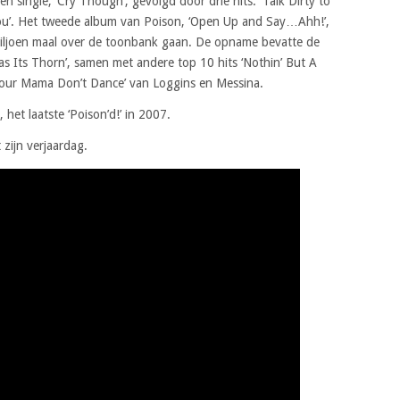
n single, ‘Cry Though’, gevolgd door drie hits: ‘Talk Dirty to
 You’. Het tweede album van Poison, ‘Open Up and Say…Ahh!’,
 miljoen maal over de toonbank gaan. De opname bevatte de
as Its Thorn’, samen met andere top 10 hits ‘Nothin’ But A
‘Your Mama Don’t Dance’ van Loggins en Messina.
 het laatste ‘Poison’d!’ in 2007.
 zijn verjaardag.