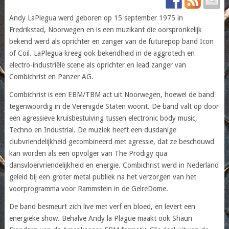
Andy LaPlegua werd geboren op 15 september 1975 in
Fredrikstad, Noorwegen en is een muzikant die oorspronkelijk
bekend werd als oprichter en zanger van de futurepop band Icon
of Coil. LaPlegua kreeg ook bekendheid in de aggrotech en
electro-industriële scene als oprichter en lead zanger van
Combichrist en Panzer AG.
Combichrist is een EBM/TBM act uit Noorwegen, hoewel de band
tegenwoordig in de Verenigde Staten woont. De band valt op door
een agressieve kruisbestuiving tussen electronic body music,
Techno en Industrial. De muziek heeft een dusdanige
clubvriendelijkheid gecombineerd met agressie, dat ze beschouwd
kan worden als een opvolger van The Prodigy qua
dansvloervriendelijkheid en energie. Combichrist werd in Nederland
geleid bij een groter metal publiek na het verzorgen van het
voorprogramma voor Rammstein in de GelreDome.
De band besmeurt zich live met verf en bloed, en levert een
energieke show. Behalve Andy la Plague maakt ook Shaun