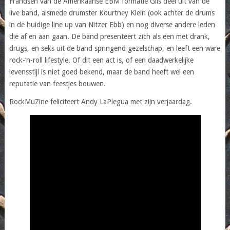
Frandsen van de Amerikaanse EBM formatie Glis deel uit van de
live band, alsmede drumster Kourtney Klein (ook achter de drums
in de huidige line up van Nitzer Ebb) en nog diverse andere leden
die af en aan gaan. De band presenteert zich als een met drank,
drugs, en seks uit de band springend gezelschap, en leeft een ware
rock-‘n-roll lifestyle. Of dit een act is, of een daadwerkelijke
levensstijl is niet goed bekend, maar de band heeft wel een
reputatie van feestjes bouwen.
RockMuZine feliciteert Andy LaPlegua met zijn verjaardag.