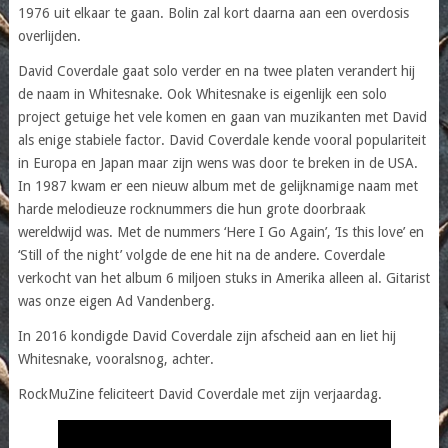
1976 uit elkaar te gaan. Bolin zal kort daarna aan een overdosis
overlijden.
David Coverdale gaat solo verder en na twee platen verandert hij
de naam in Whitesnake. Ook Whitesnake is eigenlijk een solo
project getuige het vele komen en gaan van muzikanten met David
als enige stabiele factor. David Coverdale kende vooral populariteit
in Europa en Japan maar zijn wens was door te breken in de USA.
In 1987 kwam er een nieuw album met de gelijknamige naam met
harde melodieuze rocknummers die hun grote doorbraak
wereldwijd was. Met de nummers ‘Here I Go Again’, ‘Is this love’ en
‘Still of the night’ volgde de ene hit na de andere. Coverdale
verkocht van het album 6 miljoen stuks in Amerika alleen al. Gitarist
was onze eigen Ad Vandenberg.
In 2016 kondigde David Coverdale zijn afscheid aan en liet hij
Whitesnake, vooralsnog, achter.
RockMuZine feliciteert David Coverdale met zijn verjaardag.