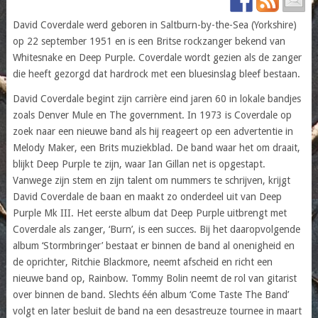
David Coverdale werd geboren in Saltburn-by-the-Sea (Yorkshire)
op 22 september 1951 en is een Britse rockzanger bekend van
Whitesnake en Deep Purple. Coverdale wordt gezien als de zanger
die heeft gezorgd dat hardrock met een bluesinslag bleef bestaan.
David Coverdale begint zijn carrière eind jaren 60 in lokale bandjes
zoals Denver Mule en The government. In 1973 is Coverdale op
zoek naar een nieuwe band als hij reageert op een advertentie in
Melody Maker, een Brits muziekblad. De band waar het om draait,
blijkt Deep Purple te zijn, waar Ian Gillan net is opgestapt.
Vanwege zijn stem en zijn talent om nummers te schrijven, krijgt
David Coverdale de baan en maakt zo onderdeel uit van Deep
Purple Mk III. Het eerste album dat Deep Purple uitbrengt met
Coverdale als zanger, ‘Burn’, is een succes. Bij het daaropvolgende
album ‘Stormbringer’ bestaat er binnen de band al onenigheid en
de oprichter, Ritchie Blackmore, neemt afscheid en richt een
nieuwe band op, Rainbow. Tommy Bolin neemt de rol van gitarist
over binnen de band. Slechts één album ‘Come Taste The Band’
volgt en later besluit de band na een desastreuze tournee in maart