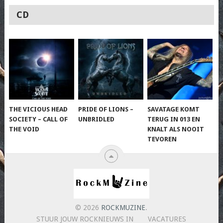
CD
THE VICIOUS HEAD
PRIDE OF LIONS –
SAVATAGE KOMT
SOCIETY – CALL OF
UNBRIDLED
TERUG IN 013 EN
THE VOID
KNALT ALS NOOIT
TEVOREN
© 2026
ROCKMUZINE
.
STUUR JOUW ROCKNIEUWS IN
VACATURES