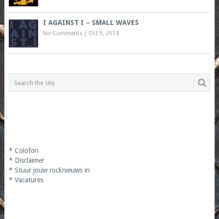
I AGAINST I – SMALL WAVES
No Comments
|
Oct 9, 2018
*
Colofon
*
Disclaimer
*
Stuur jouw rocknieuws in
*
Vacatures