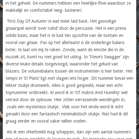
in het geheel. De nummers hebben een heerlijke flow waardoor ze
makkelijk en comfortabel ‘weg- luisteren’.
‘First Day Of Autumn’ is wat meer laid back. Het gevoelige
gitaarspel wordt ‘over ruled’ door de percussie. Het is een prima
solide basis, maar het is te luid ten opzichte van de toetsen en
vooral van gitaar. Pas op het allerlaatst is de onderlinge balans
beter, te laat om mij te raken. Zonde, want de emotie die in de
muziek zit, komt nu niet goed tot uiting. In ‘Steve’s Swagger’ zijn
diverse leuke details toegevoegd, waaronder het geluid van
blazers. De volumebalans tussen de instrumenten is hier beter. Het
tempo in ‘El Plato’ ligt met vlagen iets hoger. Dit nummer bevat een
lekker stukje drumwerk. Alles is goed gespeeld, maar een echt
topnummer ontbreekt. Al word ik in ‘Of Hubris And Humility’ wel
verrast door de opbouw. Hier zitten verrassende wendingen in,
zoals een mysterieus stukje. Vlak voor het einde word ik echt
geraakt door een fantastisch minimalistisch stukje. Wat had ik dit
graag eerder en vooral vaker willen voelen.
Als ik een sfeerbeeld mag scheppen, dan zijn een aantal nummers
min of meer geschikt als lounge muziek. De inspiratie zou voor een