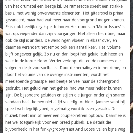
van het drumstel een beetje kil. De ritmesectie speelt een strakke
basis, met weinig onverwachte elementen. Het gitaarspel is prima
gevarieerd, maar had wat meer naar de voorgrond mogen komen.
Er is ook heerlijk orgelspel te horen.Het ritme van ‘Minor Issues’ is
wat opzwepender dan zijn voorganger. Niet alleen het ritme, maar
ook de stijl is anders. De wendingen vloeien in elkaar over, en
daarmee verandert het tempo ook een aantal keer. Het volume
blijft ongeveer gelijk. Zo nu en dan loopt het geluid leuk heen en
weer in de koptelefoon. Verder verloopt dit, en de nummers die
volgen redelijk voorspelbaar. Door de herhalingen in het ritme, en
door het volume van de overige instrumenten, wordt het
meeslepende gitaarspel een beetje te veel naar de achtergrond
gedrukt. Het geluid van het geheel had wat meer helder kunnen
zijn. De bijzondere geluiden en stijlen die Jurgen onder zijn snaren
vandaan haalt komen niet altijd volledig tot bloei. Jammer want hij
speelt wel degelijk goed, regelmatig word ik even geraakt. De
muziek heeft min of meer een couplet-refrein opbouw. Daarmee is
het wel toegankelijk voor een breed publiek. De details die
bijvoorbeeld in het funky/groovy ‘Fast And Loose’ vallen bijna weg