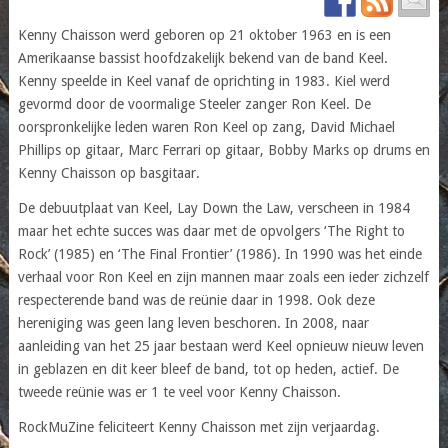
Kenny Chaisson werd geboren op 21 oktober 1963 en is een
Amerikaanse bassist hoofdzakelijk bekend van de band Keel.
Kenny speelde in Keel vanaf de oprichting in 1983. Kiel werd
gevormd door de voormalige Steeler zanger Ron Keel. De
oorspronkelijke leden waren Ron Keel op zang, David Michael
Phillips op gitaar, Marc Ferrari op gitaar, Bobby Marks op drums en
Kenny Chaisson op basgitaar.
De debuutplaat van Keel, Lay Down the Law, verscheen in 1984
maar het echte succes was daar met de opvolgers ‘The Right to
Rock’ (1985) en ‘The Final Frontier’ (1986). In 1990 was het einde
verhaal voor Ron Keel en zijn mannen maar zoals een ieder zichzelf
respecterende band was de reünie daar in 1998. Ook deze
hereniging was geen lang leven beschoren. In 2008, naar
aanleiding van het 25 jaar bestaan werd Keel opnieuw nieuw leven
in geblazen en dit keer bleef de band, tot op heden, actief. De
tweede reünie was er 1 te veel voor Kenny Chaisson.
RockMuZine feliciteert Kenny Chaisson met zijn verjaardag.