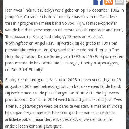
Jean-Yves Thériault (Blacky) werd geboren op 15 december 1962 in
Jonquière, Canada en is de voormalige bassist van de Canadese
thrash / progressive metal band Voivod. Hij was mede-oprichter
van de band en verscheen op de eerste zes albums: ‘War and Pain’,
‘Rrröööaaarrr’, ‘Killing Technology’, ‘Dimension Hatross’,
‘Nothingface’ en ‘Angel Rat’. Hij vertrok bij de groep in 1991 om
persoonlijke redenen, en ging verder als mede-oprichter van The
Holy Body Tattoo Dance Society van 1992 tot 1999. Hij schreef en
produceerde de hits ‘White Riot’, ‘L’Orage’, ‘Poetry & Apocalypse’,
en ‘Our Brief Eternity’.
Blacky keerde terug naar Voivod in 2008, na een verklaring op 26
augustus 2008 met betrekking tot zijn betrokkenheid bij de band.
Hij werkte mee aan de plaat ‘Target Earth’ uit 2013 die hij tevens
produceerde. Op 10 juli 2014 werd bekend gemaakt dat Jean-Yves
Thériault gedwongen werd de band te verlaten, al maanden vroeg
hij vergaderingen aan met betrekking tot de bands zakelijke en
artistieke zaken, maar dergelijke gesprekken werden door de
andere leden continu geweigerd.