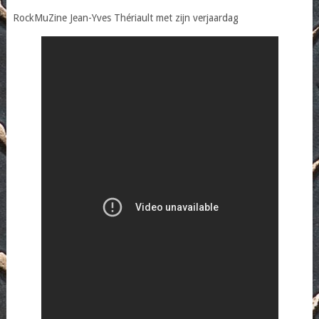
RockMuZine Jean-Yves Thériault met zijn verjaardag