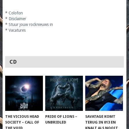
*
Colofon
*
Disclaimer
*
Stuur jouw rocknieuws in
*
Vacatures
CD
THE VICIOUS HEAD
PRIDE OF LIONS –
SAVATAGE KOMT
SOCIETY – CALL OF
UNBRIDLED
TERUG IN 013 EN
THE VOID
KNALT ALS NOOIT