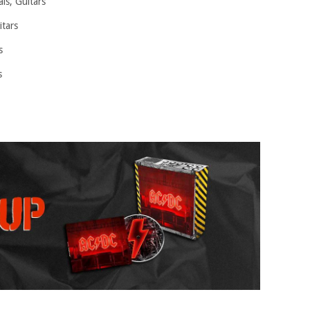
 Guitars
ars
s
s