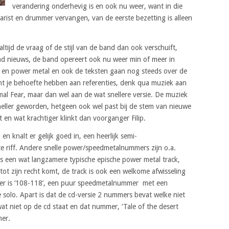
verandering onderhevig is en ook nu weer, want in die
itarist en drummer vervangen, van de eerste bezetting is alleen
ltijd de vraag of de stijl van de band dan ook verschuift,
lend nieuws, de band opereert ook nu weer min of meer in
vy en power metal en ook de teksten gaan nog steeds over de
ht je behoefte hebben aan referenties, denk qua muziek aan
mal Fear, maar dan wel aan de wat snellere versie. De muziek
 sneller geworden, hetgeen ook wel past bij de stem van nieuwe
 en wat krachtiger klinkt dan voorganger Filip.
en knalt er gelijk goed in, een heerlijk semi-
 riff. Andere snelle power/speedmetalnummers zijn o.a.
e’ is een wat langzamere typische epische power metal track,
tot zijn recht komt, de track is ook een welkome afwisseling
eter is ‘108-118’, een puur speedmetalnummer met een
de solo. Apart is dat de cd-versie 2 nummers bevat welke niet
t niet op de cd staat en dat nummer, ‘Tale of the desert
mer.