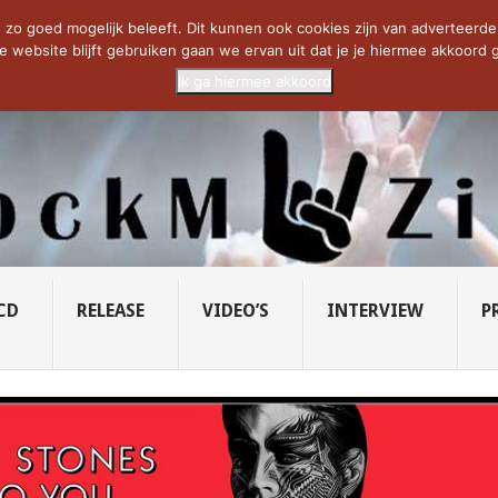
CIETY...
PRIDE OF LIONS – U...
SAVATAGE KOMT TERUG IN 0...
C
zo goed mogelijk beleeft. Dit kunnen ook cookies zijn van adverteerders 
e website blijft gebruiken gaan we ervan uit dat je je hiermee akkoord g
Ik ga hiermee akkoord
CD
RELEASE
VIDEO’S
INTERVIEW
P