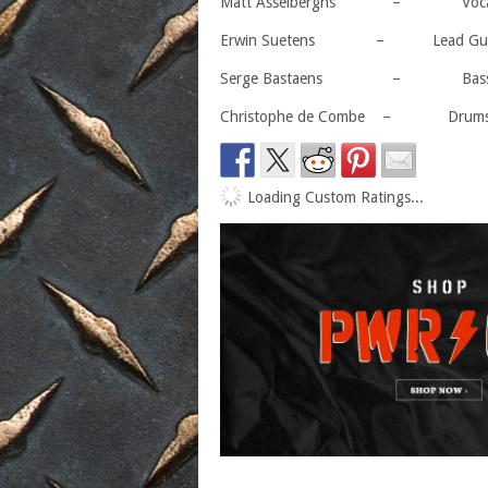
Matt Asselberghs – Vocals,
Erwin Suetens – Lead Guit
Serge Bastaens – Bas
Christophe de Combe – Drum
Loading Custom Ratings...