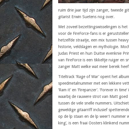
ruim drie jaar tijd zijn zanger, tweede g
gitarist Erwin Suetens nog over.
Met zoveel bezettingswisselingen is het a
voor de FireForce-fans is er geruststel
hetzelfde straatje, een mix tussen hea
historie, veldslagen en mythologie. Moc
Judas Priest en hun Duitse evenknie Pri
van FireForce is een tikkeltje ruiger en
zanger Matt welke wat meer bereik heeft
Titeltrack ‘Rage of War’ opent het album 
speedmetalnummer met een lekkere vette
‘Ram it’ en ‘Firepanzer’. ‘Forever in tim
waarbij de rauwere strot van Matt goed 
tussen de vele snelle nummers. Uitschi
geweldige gitaarriff inclusief spetteren
op de lp staan en de lp weer1 nummer wa
king’, is een fraai Oosters klinkend num