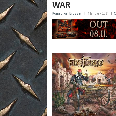
WAR
Ronald van Bruggen
|
4 January 2021
|
C