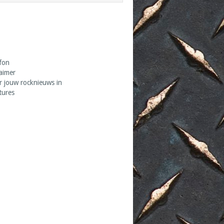
fon
laimer
r jouw rocknieuws in
tures