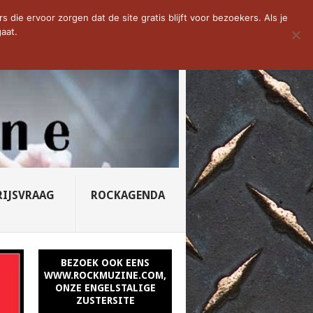
D VAN DE WEEK: SLEEPING...
die ervoor zorgen dat de site gratis blijft voor bezoekers. Als je
aat.
RIJSVRAAG
ROCKAGENDA
BEZOEK OOK EENS
WWW.ROCKMUZINE.COM,
ONZE ENGELSTALIGE
ZUSTERSITE