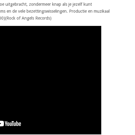
toe uitgebracht, zondermeer knap als je jezelf kunt
bums en de vele bezettingswisselingen. Productie en muzikaal
100)(Rock of Angels Records)