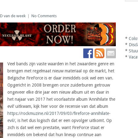
D van de week
|
No Comments
*
Colo
*
Disc
*
Stuu
*
Vaca
Veel bands zijn vaste waarden in het zwaardere genre en
brengen met regelmaat nieuw materiaal op de markt, het
Belgische FireForce is er daar inmiddels ook wel een van.
Opgericht in 2008 brengen onze zuiderburen getrouw
ongeveer elke drie jaar een nieuw album uit en daar in
het najaar van 2017 het voorlaatste album ‘Annihilate the
evil’ uitkwam, kijk hier voor de recensie van dat album
https://rockmuzine.nl/2017/09/03/fireforce-annihilate-
evil/
, is het dus logisch dat er een opvolger uitkomt. Op
zich is dat wel een prestatie, want FireForce staat er
inmiddels om bekend dat hun lineup continue aan