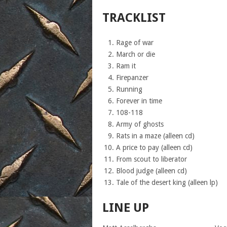
TRACKLIST
Rage of war
March or die
Ram it
Firepanzer
Running
Forever in time
108-118
Army of ghosts
Rats in a maze (alleen cd)
A price to pay (alleen cd)
From scout to liberator
Blood judge (alleen cd)
Tale of the desert king (alleen lp)
LINE UP