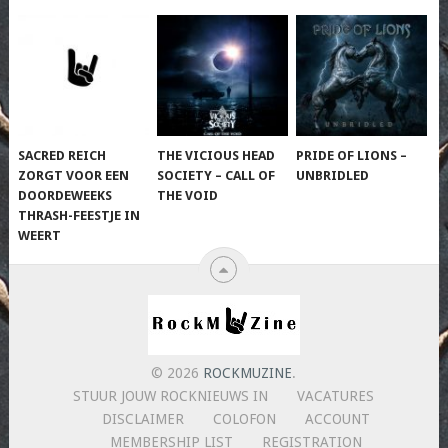
SACRED REICH
THE VICIOUS HEAD
PRIDE OF LIONS –
ZORGT VOOR EEN
SOCIETY – CALL OF
UNBRIDLED
DOORDEWEEKS
THE VOID
THRASH-FEESTJE IN
WEERT
© 2026
ROCKMUZINE
.
STUUR JOUW ROCKNIEUWS IN
VACATURES
DISCLAIMER
COLOFON
ACCOUNT
MEMBERSHIP LIST
REGISTRATION