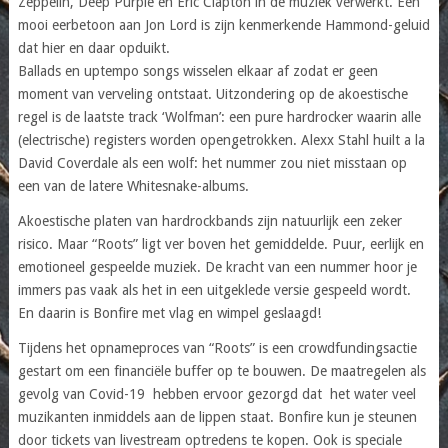
Zeppelin, Deep Purple en Eric Clapton in de muziek verwerkt. Een
mooi eerbetoon aan Jon Lord is zijn kenmerkende Hammond-geluid
dat hier en daar opduikt.
Ballads en uptempo songs wisselen elkaar af zodat er geen
moment van verveling ontstaat. Uitzondering op de akoestische
regel is de laatste track ‘Wolfman’: een pure hardrocker waarin alle
(electrische) registers worden opengetrokken. Alexx Stahl huilt a la
David Coverdale als een wolf: het nummer zou niet misstaan op
een van de latere Whitesnake-albums.
Akoestische platen van hardrockbands zijn natuurlijk een zeker
risico. Maar “Roots” ligt ver boven het gemiddelde. Puur, eerlijk en
emotioneel gespeelde muziek. De kracht van een nummer hoor je
immers pas vaak als het in een uitgeklede versie gespeeld wordt.
En daarin is Bonfire met vlag en wimpel geslaagd!
Tijdens het opnameproces van “Roots” is een crowdfundingsactie
gestart om een financiële buffer op te bouwen. De maatregelen als
gevolg van Covid-19 hebben ervoor gezorgd dat het water veel
muzikanten inmiddels aan de lippen staat. Bonfire kun je steunen
door tickets van livestream optredens te kopen. Ook is speciale