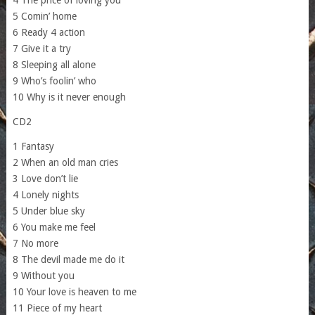
5 Comin’ home
6 Ready 4 action
7 Give it a try
8 Sleeping all alone
9 Who’s foolin’ who
10 Why is it never enough
CD2
1 Fantasy
2 When an old man cries
3 Love don’t lie
4 Lonely nights
5 Under blue sky
6 You make me feel
7 No more
8 The devil made me do it
9 Without you
10 Your love is heaven to me
11 Piece of my heart