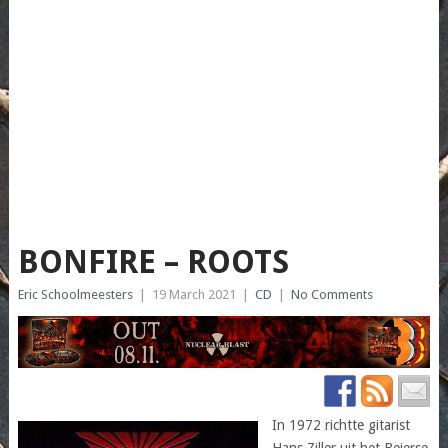
BONFIRE – ROOTS
Eric Schoolmeesters
|
19 March 2021
|
CD
|
No Comments
In 1972 richtte gitarist
Hans Ziller uit het Beierse