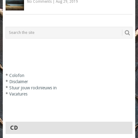
No Comments
|
Aug 29, 2019
*
Colofon
*
Disclaimer
*
Stuur jouw rocknieuws in
*
Vacatures
CD