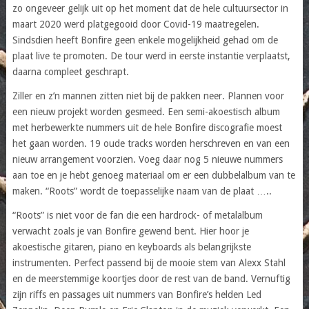
zo ongeveer gelijk uit op het moment dat de hele cultuursector in
maart 2020 werd platgegooid door Covid-19 maatregelen.
Sindsdien heeft Bonfire geen enkele mogelijkheid gehad om de
plaat live te promoten. De tour werd in eerste instantie verplaatst,
daarna compleet geschrapt.
Ziller en z’n mannen zitten niet bij de pakken neer. Plannen voor
een nieuw projekt worden gesmeed. Een semi-akoestisch album
met herbewerkte nummers uit de hele Bonfire discografie moest
het gaan worden. 19 oude tracks worden herschreven en van een
nieuw arrangement voorzien. Voeg daar nog 5 nieuwe nummers
aan toe en je hebt genoeg materiaal om er een dubbelalbum van te
maken. “Roots” wordt de toepasselijke naam van de plaat …..
“Roots” is niet voor de fan die een hardrock- of metalalbum
verwacht zoals je van Bonfire gewend bent. Hier hoor je
akoestische gitaren, piano en keyboards als belangrijkste
instrumenten. Perfect passend bij de mooie stem van Alexx Stahl
en de meerstemmige koortjes door de rest van de band. Vernuftig
zijn riffs en passages uit nummers van Bonfire’s helden Led