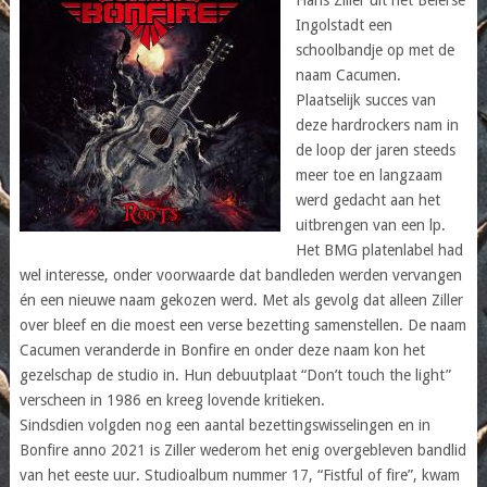
Ingolstadt een
schoolbandje op met de
naam Cacumen.
Plaatselijk succes van
deze hardrockers nam in
de loop der jaren steeds
meer toe en langzaam
werd gedacht aan het
uitbrengen van een lp.
Het BMG platenlabel had
wel interesse, onder voorwaarde dat bandleden werden vervangen
én een nieuwe naam gekozen werd. Met als gevolg dat alleen Ziller
over bleef en die moest een verse bezetting samenstellen. De naam
Cacumen veranderde in Bonfire en onder deze naam kon het
gezelschap de studio in. Hun debuutplaat “Don’t touch the light”
verscheen in 1986 en kreeg lovende kritieken.
Sindsdien volgden nog een aantal bezettingswisselingen en in
Bonfire anno 2021 is Ziller wederom het enig overgebleven bandlid
van het eeste uur. Studioalbum nummer 17, “Fistful of fire”, kwam