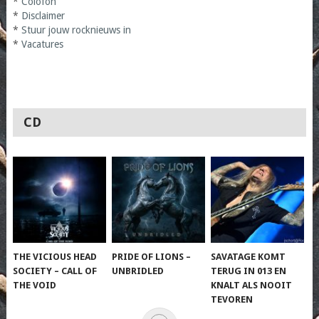
*
Colofon
*
Disclaimer
*
Stuur jouw rocknieuws in
*
Vacatures
CD
THE VICIOUS HEAD
PRIDE OF LIONS –
SAVATAGE KOMT
SOCIETY – CALL OF
UNBRIDLED
TERUG IN 013 EN
THE VOID
KNALT ALS NOOIT
TEVOREN