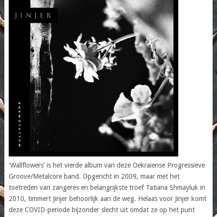
‘Wallflowers’ is het vierde album van deze Oekraïense Progressieve
Groove/Metalcore band. Opgericht in 2009, maar met het
toetreden van zangeres en belangrijkste troef Tatiana Shmayluk in
2010, timmert Jinjer behoorlijk aan de weg. Helaas voor Jinjer komt
deze COVID-periode bijzonder slecht uit omdat ze op het punt