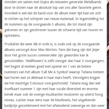
stonden om samen met Gojira als nieuwere generatie Metalbands
door te stoten naar de absolute top van ons aller favoriete genre.
Voordeel is wel dat de band voor dit album meer tijd had om zich
te richten op het schrijven van nieuw materiaal. In tegenstelling tot
de nummers op de voorgaande 3 albums, die tot stand zijn
gekomen en zijn geschreven tussen de schaarse tijd van touren en
optredens.
Produktie die weer dik in orde is, is zoals ook op de voorgaande
albums verzorgd door Max Morton. Fans die bang zijn dat Jinjer
door het grote succes commerciëler zijn geworden kan ik
geruststellen. ‘Wallflowers’ is zelfs steviger dan haar 3 voorgangers.
Het begint al meteen goed met opener en 1 van de betere
nummers van het album ‘Call Me A Symbol’ waarop Tatiana meteen
laat horen wat ze allemaal in haar mars heeft. Vervolgens krijgen
we het machtige ‘Colossus’ voorgeschoteld. Tatiana mag dan wel
troefkaart nummer 1 zijn met haar vocale diversiteit en enorme
bereik maar ook de overige muzikanten musiceren op uiterst hoog
niveau. Luister maar eens naar de blastbeats, het uitgekiende
baslijntje gecombineerd met het afwisselend zweverige en dan weer