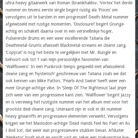
ultra-heavy gitaarwerk van Roman Ibramkhalilov. ‘Vortex’ het derde
nummer en tevens eerste single begint rustig ala ‘Pisces’ om
vervolgens uit te barsten in een progressief Death-Metal nummer
afgewisseld met rustige momenten. ‘Disclosure!’ begint Grunge-
achtig en schakelt daarna over in een versnellinkje hoger.
Pulserende drums en een weer excellerende Tatiana die
Deathmetal-Grunts afwisselt Blackmetal-screams en cleane zang.
‘Copycat’ is nog het beste te vergelijken met Mr. Bungle en
behoort ook tot 1 van mijn persoonlijke favorieten van
‘Wallflowers’. In een Punkrock-tempo gespeeld met afwisselend
cleane zang en ‘hysterisch’ geschreeuw van Tatiana zoals we dat
ook kennen van Mike Patton. ‘Pearls And Swine’ heeft weer een
meer Grunge-achtige vibe. In ‘Sleep Of The Righteous’ laat Jinjer
zich weer van een progressieve kant zien. ‘Wallflower’ begint Jazzy
en is verreweg het rustigste nummer van het album met voor het
grootste deel cleane zang. Uiteraard zijn er ook in dit nummer
heavy gitaarriffs en progressieve elementen verwerkt. Vervolgens
krijgen we het Mastodon-achtige ‘Dead Hands Feel No Pain’ en ‘As
I Boil Ice’, dat weer wat progressievere stukken bevat. Afsluiter
‘Mediator’ knalt eruit en wordt vast en zeker een toekomstige live-