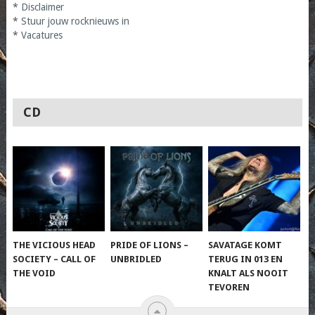
*
Disclaimer
*
Stuur jouw rocknieuws in
*
Vacatures
CD
THE VICIOUS HEAD
PRIDE OF LIONS –
SAVATAGE KOMT
SOCIETY – CALL OF
UNBRIDLED
TERUG IN 013 EN
THE VOID
KNALT ALS NOOIT
TEVOREN