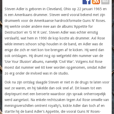
Steven Adler is geboren in Cleveland, Ohio op 22 januari 1965 en
is een Amerikaans drummer. Steven werd vooral bekend met zijn
drumwerk voor de Amerikaanse hardrockformatie Guns N’ Roses.
Hij werkte onder andere mee aan de albums ‘Appetite for
Destruction’ en ‘G N’ R Lies’. Steven Adler was echter ernstig
verslaafd, wat hem in 1990 de kop kostte als drummer. Axl Rose
wilde immers schoon schip houden in de band, en Adler was de
enige die zich er niet kon toe brengen af te kicken. Hij werd dan
ook ontslagen. Hij drumt nog op welgeteld één nummer van de
‘Use Your Illusion’ albums, namelijk ‘Civil War’. Volgens Axl Rose
moest dat nummer wel 60 keer worden opgenomen, omdat Adler
zo erg onder de invloed was in de studio.
Ook na zijn ontslag slaagde Steven er niet in de drugs te laten voor
wat ze waren, en hij takelde dan ook snel af. Dit kwam tot een
dieptepunt met een beroerte waardoor zijn spraak onherroepelijk
werd aangetast. Na enkele rechtszaken tegen Axl Rose omwille van
meningsverschillen omtrent royalty’s, kickte Adler dan toch af en
startte hij de band Adler’s Appetite, die vooral Guns N’ Roses-