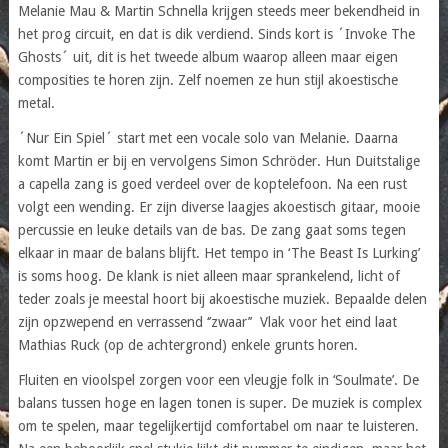
Melanie Mau & Martin Schnella krijgen steeds meer bekendheid in
het prog circuit, en dat is dik verdiend. Sinds kort is ´Invoke The
Ghosts´ uit, dit is het tweede album waarop alleen maar eigen
composities te horen zijn. Zelf noemen ze hun stijl akoestische
metal.
´Nur Ein Spiel´ start met een vocale solo van Melanie. Daarna
komt Martin er bij en vervolgens Simon Schröder. Hun Duitstalige
a capella zang is goed verdeel over de koptelefoon. Na een rust
volgt een wending. Er zijn diverse laagjes akoestisch gitaar, mooie
percussie en leuke details van de bas. De zang gaat soms tegen
elkaar in maar de balans blijft. Het tempo in ‘The Beast Is Lurking’
is soms hoog. De klank is niet alleen maar sprankelend, licht of
teder zoals je meestal hoort bij akoestische muziek. Bepaalde delen
zijn opzwepend en verrassend ‘’zwaar’’ Vlak voor het eind laat
Mathias Ruck (op de achtergrond) enkele grunts horen.
Fluiten en vioolspel zorgen voor een vleugje folk in ‘Soulmate’. De
balans tussen hoge en lagen tonen is super. De muziek is complex
om te spelen, maar tegelijkertijd comfortabel om naar te luisteren.