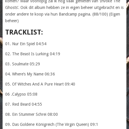
komen? Maar voorlopig zal ik nog vaak genieten van ‘Invoke The
Ghosts’. Ook dit album hebben ze in eigen beheer uitgebracht en is
onder andere te koop via hun Bandcamp pagina. (88/100) (Eigen
beheer)
TRACKLIST:
01. Nur Ein Spiel 04:54
02. The Beast Is Lurking 04:19
03. Soulmate 05:29
04. Where’s My Name 06:36
05. Of Witches And A Pure Heart 09:40
06 .Calypso 05:08
07. Red Beard 04:55
08. Ein Stummer Schrei 08:00
09. Das Goldene Königreich (The Virgin Queen) 09:1