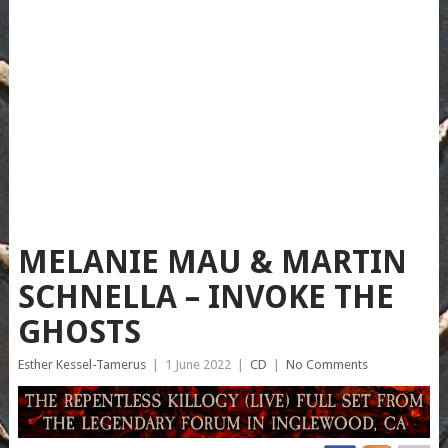
MELANIE MAU & MARTIN
SCHNELLA – INVOKE THE
GHOSTS
Esther Kessel-Tamerus
|
1 June 2022
|
CD
|
No Comments