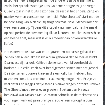
misschien meer aanspreken dan de andere. Een paar nummers,
zoals het sprookjesachtige ‘Das Goldene Königreich (The Virgin
Queen)’ zijn in het Duits gezongen, de rest in het Engels. Zang en
muziek vormen constant een eenheid. ‘Wholehearted’ start met de
heldere zang van Melanie, zij zingt helemaal solo. Steeds komt er
weer een stem bij. Tijdens dit a capella nummer valt het helemaal
op hoe perfect de stemmen bij elkaar kleuren. De tekst is misschien
een beetje zoet, maar wat is er nu mooier dan onvoorwaardelijke
liefde?
Het is onvoorstelbaar wat er uit gitaren en percussie gehaald is!
Zelden heb ik een akoestisch album gehoord dat zo ‘heavy’ klinkt.
Daarnaast zijn er ook Keltisch elementen, van bijvoorbeeld de
bodhrán. De cello smelt over het algemeen samen met het geheel.
De intense, emotionele klanken die een cello kan hebben, had
misschien soms iets prominenter aanwezig mogen zijn. Er zijn zo
veel details en laagjes dat je steeds nieuwe dingen ontdekt. ‘Invoke
The Ghosts’ moet zeker even groeien. Stiekem ben ik reuze
benieuwd wat Melanie Mau & Martin Schnella in de toekomst nog
voor eigen werk uit gaan brengen. Zou er een concept album