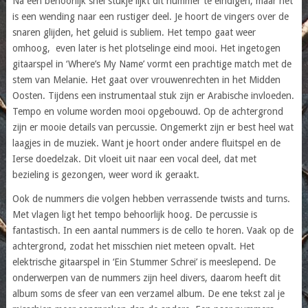
Na een behoorlijk snel stukje lijkt dit nummer te eindigen, maar het
is een wending naar een rustiger deel. Je hoort de vingers over de
snaren glijden, het geluid is subliem. Het tempo gaat weer
omhoog, even later is het plotselinge eind mooi. Het ingetogen
gitaarspel in ‘Where’s My Name’ vormt een prachtige match met de
stem van Melanie. Het gaat over vrouwenrechten in het Midden
Oosten. Tijdens een instrumentaal stuk zijn er Arabische invloeden.
Tempo en volume worden mooi opgebouwd. Op de achtergrond
zijn er mooie details van percussie. Ongemerkt zijn er best heel wat
laagjes in de muziek. Want je hoort onder andere fluitspel en de
Ierse doedelzak. Dit vloeit uit naar een vocal deel, dat met
bezieling is gezongen, weer word ik geraakt.
Ook de nummers die volgen hebben verrassende twists and turns.
Met vlagen ligt het tempo behoorlijk hoog. De percussie is
fantastisch. In een aantal nummers is de cello te horen. Vaak op de
achtergrond, zodat het misschien niet meteen opvalt. Het
elektrische gitaarspel in ‘Ein Stummer Schrei’ is meeslepend. De
onderwerpen van de nummers zijn heel divers, daarom heeft dit
album soms de sfeer van een verzamel album. De ene tekst zal je