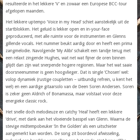
resulteerde in het lekkere ‘V’ en zowaar een Europese BCC-tour
afgelopen maanden.
Het lekkere uptempo ‘Voice in my Head’ schiet aanstekelijk uit de
startblokken. Het geluid is lekker open en in-your-face
geproduceerd, met alle ruimte voor de instrumenten en Glenns
gillende vocals. Het nummer beukt aardig door en heeft een prima
zangmelodie. Navolgende ‘My Alibi’ schakelt een tandje terug met
een relaxt zingende Hughes, wat net wat fijner de oren binnen
glijdt dan zijn wat snerpende hogere regionen. Maar het wat saaie
doorsneenummer is geen hoogvlieger. Dat is single ‘Chosen’ wel:
volop dynamiek (rustige coupletten – uitbundig refrein, u kent het
wel) en een aardige gitaarsolo van de Deen Soren Andersen. Soren
is zeker geen Aldrich of Bonamassa, maar volstaat voor deze
energieke classic rock.
Het snelle doch melodieuze en catchy ‘Heal’ heeft een lekkere
‘drive’, met dank aan het vloeiende basspel van Glenn. Waarna de
stevige midtempobeuker ‘In the Golden’ als een uitschieter
aangemerkt kan worden. De song zit boordevol afwisseling,