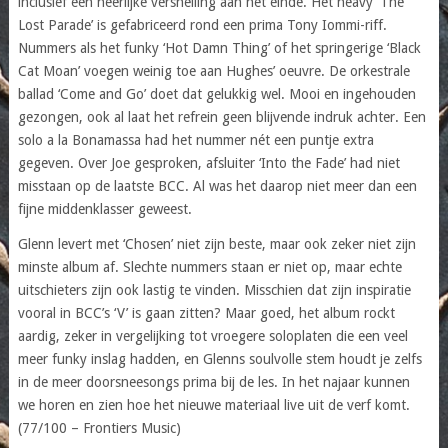
inclusief een heerlijke versnelling aan het einde. Het heavy ‘The
Lost Parade’ is gefabriceerd rond een prima Tony Iommi-riff.
Nummers als het funky ‘Hot Damn Thing’ of het springerige ‘Black
Cat Moan’ voegen weinig toe aan Hughes’ oeuvre. De orkestrale
ballad ‘Come and Go’ doet dat gelukkig wel. Mooi en ingehouden
gezongen, ook al laat het refrein geen blijvende indruk achter. Een
solo a la Bonamassa had het nummer nét een puntje extra
gegeven. Over Joe gesproken, afsluiter ‘Into the Fade’ had niet
misstaan op de laatste BCC. Al was het daarop niet meer dan een
fijne middenklasser geweest.
Glenn levert met ‘Chosen’ niet zijn beste, maar ook zeker niet zijn
minste album af. Slechte nummers staan er niet op, maar echte
uitschieters zijn ook lastig te vinden. Misschien dat zijn inspiratie
vooral in BCC’s ‘V’ is gaan zitten? Maar goed, het album rockt
aardig, zeker in vergelijking tot vroegere soloplaten die een veel
meer funky inslag hadden, en Glenns soulvolle stem houdt je zelfs
in de meer doorsneesongs prima bij de les. In het najaar kunnen
we horen en zien hoe het nieuwe materiaal live uit de verf komt.
(77/100 – Frontiers Music)